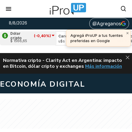
8/8/2026
Agreganos
library_add
×
Dólar
Agregá iProUP a tus fuentes
(-0,40%)
le
(1,87%)
Cardano
(0,75%)
Avalanche
cripto
preferidas en Google
$ 1566,65
1,03
u$s 0,20
u$s 6,54
ALERTA
Normativa cripto - Clarity Act en Argentina: impacto
en Bitcoin, dólar cripto y exchanges
Más información
CLARITY ACT EN AR
ECONOMÍA DIGITAL