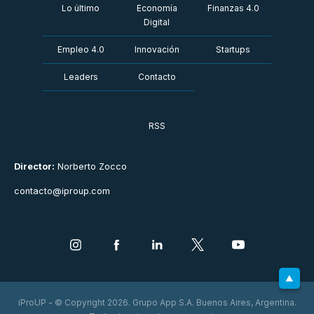
Lo último
Economía
Finanzas 4.0
Digital
Empleo 4.0
Innovación
Startups
Leaders
Contacto
RSS
Director:
Norberto Zocco
contacto@iproup.com
iProUP - © Copyright 2026. Grupo App S.A. Buenos Aires, Argentina.