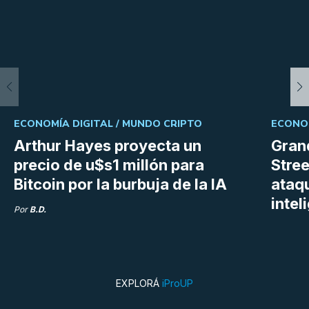
ECONOMÍA DIGITAL /
MUNDO CRIPTO
ECONOM
Arthur Hayes proyecta un
Gran
precio de u$s1 millón para
Stree
Bitcoin por la burbuja de la IA
ataq
intel
Por
B.D.
EXPLORÁ
iProUP