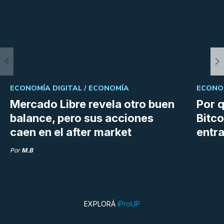
ECONOMÍA DIGITAL /
ECONOMÍA
ECONOM
Mercado Libre revela otro buen
Por q
balance, pero sus acciones
Bitco
caen en el after market
entra
Por
M.B
EXPLORÁ
iProUP