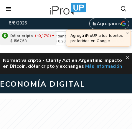
8/8/2026
Agreganos
library_add
×
Agregá iProUP a tus fuentes
Dólar cripto
(-0,17%)
(-0,06%)
Cardano
(-0,83%)
Avalanche
(1,
preferidas en Google
$ 1567,58
u$s 0,20
u$s 6,54
ALERTA
Normativa cripto - Clarity Act en Argentina: impacto
en Bitcoin, dólar cripto y exchanges
Más información
CLARITY ACT EN AR
ECONOMÍA DIGITAL