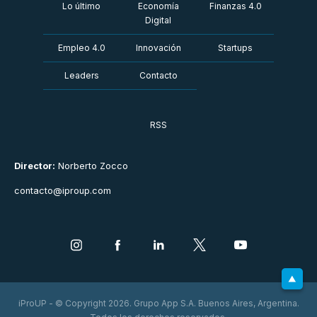
Lo último
Economía
Finanzas 4.0
Digital
Empleo 4.0
Innovación
Startups
Leaders
Contacto
RSS
Director:
Norberto Zocco
contacto@iproup.com
iProUP - © Copyright 2026. Grupo App S.A. Buenos Aires, Argentina.