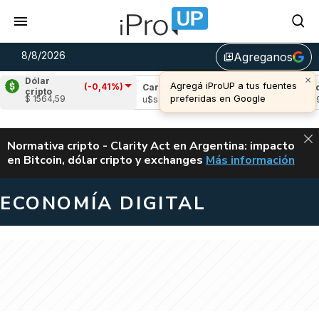
8/8/2026
Agreganos
library_add
×
Dólar
Agregá iProUP a tus fuentes
(-0,41%)
le
(-1,00%)
Cardano
(-0,47%)
Avalanche
cripto
preferidas en Google
$ 1564,59
1,03
u$s 0,20
u$s 6,49
ALERTA
Normativa cripto - Clarity Act en Argentina: impacto
en Bitcoin, dólar cripto y exchanges
Más información
CLARITY ACT EN AR
ECONOMÍA DIGITAL