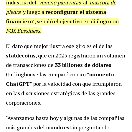
industria del
'veneno para ratas'
al
'mascota de
piedra'
y luego a
reconfigurar el sistema
financiero
", señaló el ejecutivo en diálogo con
FOX Bussiness.
El dato que mejor ilustra ese giro es el de las
stablecoins
, que en 2025 registraron un volumen
de transacciones de
33 billones de dólares
.
Garlinghouse las comparó con un
"momento
ChatGPT"
por la velocidad con que irrumpieron
en las discusiones estratégicas de las grandes
corporaciones.
"Avanzamos hasta hoy y algunas de las compañías
más grandes del mundo están preguntando: