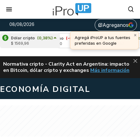
08/08/2026
Agreganos
library_add
Dólar cripto
(0,38%)
Cardano
(-0,30%)
Avalanche
(1,82%)
$ 1569,96
u$s 0,20
u$s 6,52
ALERTA
Normativa cripto - Clarity Act en Argentina: impacto
en Bitcoin, dólar cripto y exchanges
Más información
CLARITY ACT EN AR
ECONOMÍA DIGITAL