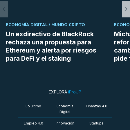
ECONOMÍA DIGITAL /
MUNDO CRIPTO
ECONOM
Un exdirectivo de BlackRock
Micha
rechaza una propuesta para
refor
Ethereum y alerta por riesgos
cambi
para DeFi y el staking
pide 
EXPLORÁ
iProUP
Lo último
Economía
Finanzas 4.0
Digital
Empleo 4.0
Innovación
Startups