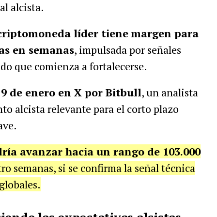
l alcista.
criptomoneda líder tiene
margen para
fras en semanas
, impulsada por señales
do que comienza a fortalecerse.
 9 de enero en X por Bitbull
, un analista
o alcista relevante para el corto plazo
ave.
dría avanzar hacia un rango de 103.000
ro semanas, si se confirma la señal técnica
globales.