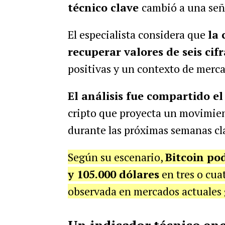
técnico clave
cambió a una seña
El especialista considera que
la 
recuperar valores de seis ci
positivas y un contexto de merca
El análisis fue compartido el
cripto que proyecta un movimient
durante las próximas semanas cl
Según su escenario,
Bitcoin po
y 105.000 dólares
en tres o cuat
observada en mercados actuales 