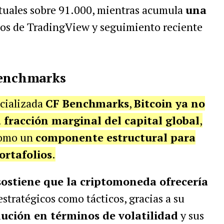
tuales sobre 91.000, mientras acumula
una
os de TradingView y seguimiento reciente
Benchmarks
ecializada
CF Benchmarks
,
Bitcoin ya no
fracción marginal del capital global
,
 como un
componente estructural para
ortafolios
.
ostiene que la criptomoneda ofrecería
stratégicos como tácticos, gracias a su
lución en términos de volatilidad
y sus