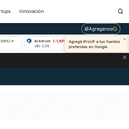
rtups
Innovación
Agreganos
library_add
×
Arbitrum
(-1,63%)
Bitcoin
(-0,28%)
Agregá iProUP a tus fuentes
u$s 0,08
u$s 64.304,00
preferidas en Google
DE DE BITCOIN Y ESTA SEÑAL DEFINE LOS PRECIOS DE AG