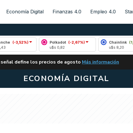
Economía Digital
Finanzas 4.0
Empleo 4.0
Sta
3,52%)
Polkadot
(-2,67%)
Chainlink
(1,08%)
u$s 0,82
u$s 8,20
ALERTA
 señal define los precios de agosto
Más información
VUELVE EL CARRY TRA
ECONOMÍA DIGITAL