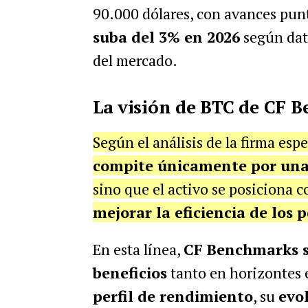
90.000 dólares, con avances pun
suba del 3% en 2026
según dat
del mercado.
La visión de BTC de CF 
Según el análisis de la firma esp
compite únicamente por una 
sino que el activo se posiciona
mejorar la eficiencia de los p
En esta línea,
CF Benchmarks s
beneficios
tanto en horizontes e
perfil de rendimiento
, su
evo