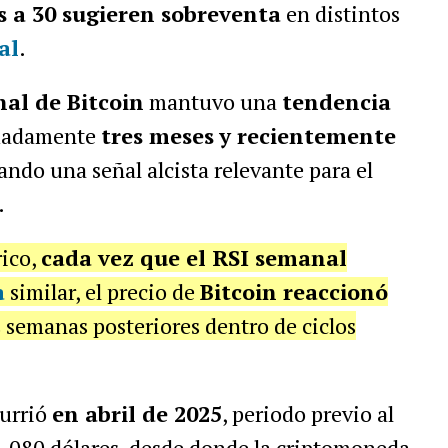
es a 30 sugieren sobreventa
en distintos
al
.
al de Bitcoin
mantuvo una
tendencia
madamente
tres meses
y recientemente
ando una señal alcista relevante para el
.
rico,
cada vez que el RSI semanal
a
similar, el precio de
Bitcoin reaccionó
 semanas posteriores dentro de ciclos
currió
en abril de 2025
, periodo previo al
.080 dólares, desde donde la criptomoneda