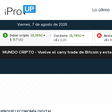
Lo último
Viernes, 7 de agosto de 2026
Dólar cripto
(0,15%)
(-1,71%)
Cardano
(5,74%)
Avalanche
(-
$ 1571,50
3
u$s 0,20
u$s 6,43
MUNDO CRIPTO - Vuelve el carry trade de Bitcoin y esta
IPROUP
ECONOMÍA DIGITAL