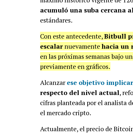
acumuló una suba cercana a
estándares.
Con este antecedente,
Bitbull 
escalar
nuevamente
hacia un 
en las próximas semanas bajo un 
previamente en gráficos.
Alcanzar
ese objetivo
implica
respecto del nivel actual
, ref
cifras planteada por el analista 
el mercado cripto.
Actualmente, el precio de Bitco