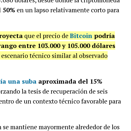
l 50%
en un lapso relativamente corto para
proyecta
que el precio de
Bitcoin
podría
rango entre 103.000 y 105.000 dólares
escenario técnico similar al observado
ría una suba
aproximada del 15%
orzando la tesis de recuperación de seis
dentro de un contexto técnico favorable para
in se mantiene mayormente alrededor de los