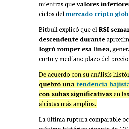
mientras que
valores inferior
ciclos del
mercado cripto glob
Bitbull explicó que el
RSI seman
descendente
durante
aproxi
logró romper esa línea
, gener
corto y mediano plazo del precio
De acuerdo con su análisis histó
quebró una
tendencia bajist
con subas significativas
en las
alcistas más amplios.
La última ruptura comparable o
máximo histórico vigente de 126