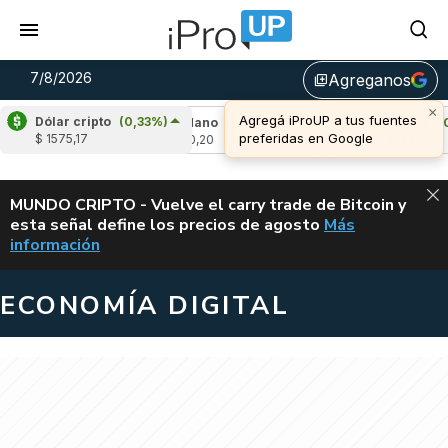
7/8/2026
Agreganos
library_add
×
Agregá iProUP a tus fuentes
Dólar cripto
(0,33%)
1,98%)
Cardano
(-2,18%)
Avalanche
(0,31
preferidas en Google
$ 1575,17
u$s 0,20
u$s 6,43
ALERTA
MUNDO CRIPTO - Vuelve el carry trade de Bitcoin y
esta señal define los precios de agosto
Más
VUELVE EL CAR
información
ECONOMÍA DIGITAL