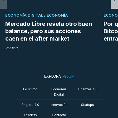
ECONOMÍA DIGITAL /
ECONOMÍA
ECONOM
Mercado Libre revela otro buen
Por q
balance, pero sus acciones
Bitco
caen en el after market
entra
Por
M.B
EXPLORÁ
iProUP
Lo último
Economía
Finanzas 4.0
Digital
Empleo 4.0
Innovación
Startups
Leaders
Contacto