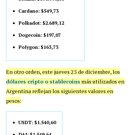
Cardano: $549,73
Polkadot: $2.689,12
Dogecoin: $197,07
Polygon: $163,73
En otro orden, este jueves 25 de diciembre, los
dólares cripto o stablecoins
más utilizados en
Argentina reflejan los siguientes valores en
pesos:
USDT: $1.540,60
DAI: $1.549,64