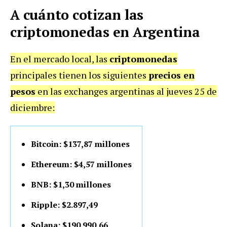
A cuánto cotizan las
criptomonedas en Argentina
En el mercado local, las
criptomonedas
principales tienen los siguientes
precios en
pesos
en las exchanges argentinas al jueves 25 de
diciembre:
Bitcoin: $137,87 millones
Ethereum: $4,57 millones
BNB: $1,30 millones
Ripple: $2.897,49
Solana: $190.990,66