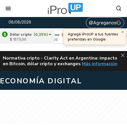
08/08/2026
Agreganos
library_add
×
Agregá iProUP a tus fuentes
Dólar cripto
(0,25%)
9%)
Cardano
(-1,08%)
Avalanche
(0,34%)
preferidas en Google
$ 1573,00
u$s 0,20
u$s 6,49
ALERTA
Normativa cripto - Clarity Act en Argentina: impacto
en Bitcoin, dólar cripto y exchanges
Más información
CLARITY ACT EN AR
ECONOMÍA DIGITAL