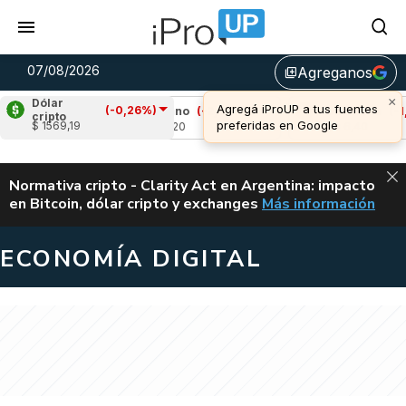
07/08/2026
Agreganos
library_add
×
Dólar
Agregá iProUP a tus fuentes
(-0,26%)
17%)
Cardano
(-2,97%)
Avalanche
(-1,12%
cripto
preferidas en Google
$ 1569,19
u$s 0,20
u$s 6,40
ALERTA
Normativa cripto - Clarity Act en Argentina: impacto
en Bitcoin, dólar cripto y exchanges
Más información
CLARITY ACT EN AR
ECONOMÍA DIGITAL