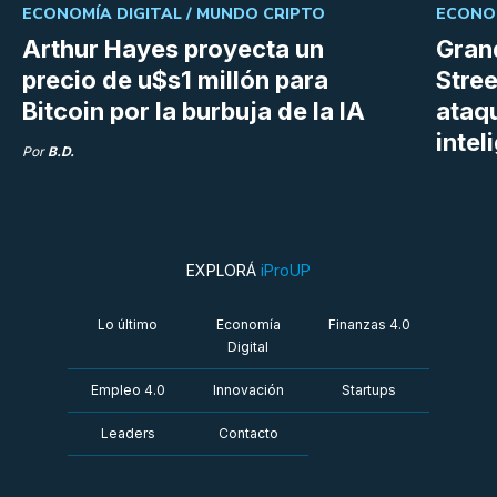
ECONOMÍA DIGITAL /
MUNDO CRIPTO
ECONOM
Arthur Hayes proyecta un
Gran
precio de u$s1 millón para
Stree
Bitcoin por la burbuja de la IA
ataq
intel
Por
B.D.
EXPLORÁ
iProUP
Lo último
Economía
Finanzas 4.0
Digital
Empleo 4.0
Innovación
Startups
Leaders
Contacto