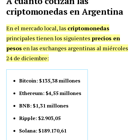
A cuánto cotizan las
criptomonedas en Argentina
En el mercado local, las
criptomonedas
principales tienen los siguientes
precios en
pesos
en las exchanges argentinas al miércoles
24 de diciembre:
Bitcoin: $135,38 millones
Ethereum: $4,55 millones
BNB: $1,31 millones
Ripple: $2.903,05
Solana: $189.170,61