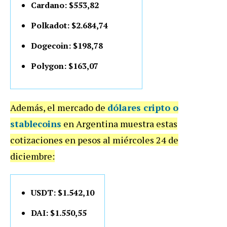
Cardano: $553,82
Polkadot: $2.684,74
Dogecoin: $198,78
Polygon: $163,07
Además, el mercado de
dólares cripto o
stablecoins
en Argentina muestra estas
cotizaciones en pesos al miércoles 24 de
diciembre:
USDT: $1.542,10
DAI: $1.550,55