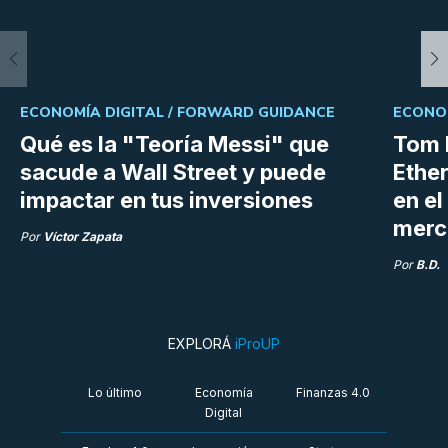
ECONOMÍA DIGITAL /
FORWARD GUIDANCE
ECONOM
Qué es la "Teoría Messi" que
Tom 
sacude a Wall Street y puede
Ethe
impactar en tus inversiones
en e
merc
Por
Víctor Zapata
Por
B.D.
EXPLORÁ
iProUP
Lo último
Economía
Finanzas 4.0
Digital