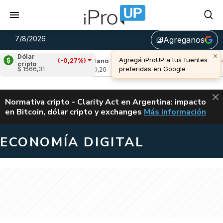
7/8/2026
Agreganos
library_add
×
Dólar
Agregá iProUP a tus fuentes
(-0,27%)
0,90%)
Cardano
(-0,16%)
Avalanche
(-0,0
cripto
preferidas en Google
$ 1566,31
u$s 0,20
u$s 6,45
ALERTA
Normativa cripto - Clarity Act en Argentina: impacto
en Bitcoin, dólar cripto y exchanges
Más información
CLARITY ACT EN AR
ECONOMÍA DIGITAL