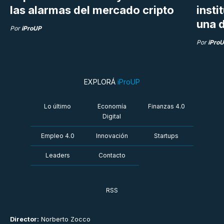
las alarmas del mercado cripto
insti
una d
Por
iProUP
Por
iPro
EXPLORÁ
iProUP
Lo último
Economía
Finanzas 4.0
Digital
Empleo 4.0
Innovación
Startups
Leaders
Contacto
RSS
Director:
Norberto Zocco