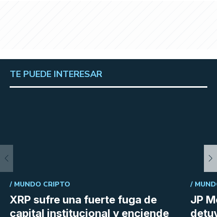
TE PUEDE INTERESAR
/
MUNDO CRIPTO
/
MUND
XRP sufre una fuerte fuga de
JP M
capital institucional y enciende
detu