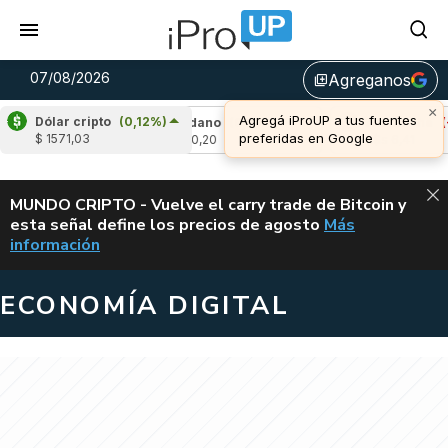
07/08/2026
Agreganos
library_add
×
Agregá iProUP a tus fuentes
Dólar cripto
(0,12%)
2,47%)
Cardano
(6,39%)
Avalanche
(-4,3
preferidas en Google
$ 1571,03
u$s 0,20
u$s 6,41
ALERTA
MUNDO CRIPTO - Vuelve el carry trade de Bitcoin y
esta señal define los precios de agosto
Más
VUELVE EL CAR
información
ECONOMÍA DIGITAL