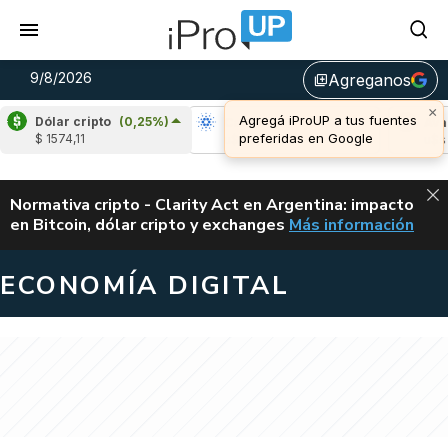
9/8/2026
Agreganos
library_add
×
Agregá iProUP a tus fuentes
Dólar cripto
(0,25%)
Ripple
(0,22%)
Cardano
(-1,54%)
Avalanc
preferidas en Google
$ 1574,11
u$s 1,04
u$s 0,20
u$s 6,46
ALERTA
Normativa cripto - Clarity Act en Argentina: impacto
en Bitcoin, dólar cripto y exchanges
Más información
CLARITY ACT EN AR
ECONOMÍA DIGITAL