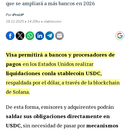
que se ampliará a más bancos en 2026
Por
iProUP
18.12.2025 • 14:20hs • stablecoins
Visa
permitirá a bancos y procesadores de
pagos
en los Estados Unidos realizar
liquidaciones conla stablecoin USDC
,
respaldada por el dólar, a través de la blockchain
de Solana.
De esta forma, emisores y adquirentes podrán
saldar sus obligaciones
directamente en
USDC
, sin necesidad de pasar por
mecanismos