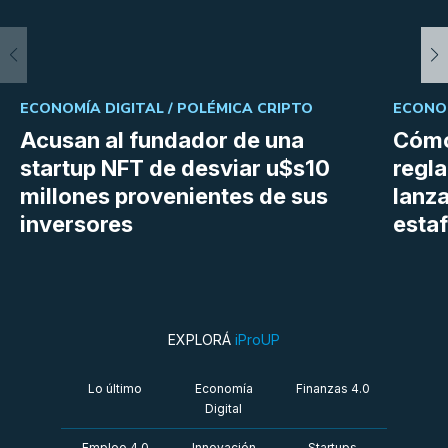
ECONOMÍA DIGITAL /
POLÉMICA CRIPTO
ECONOM
Acusan al fundador de una
Cómo
startup NFT de desviar u$s10
regl
millones provenientes de sus
lanza
inversores
estaf
EXPLORÁ
iProUP
Lo último
Economía
Finanzas 4.0
Digital
Empleo 4.0
Innovación
Startups