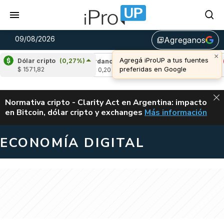
09/08/2026
Agreganos
library_add
×
Agregá iProUP a tus fuentes
Dólar cripto
(0,27%)
0,58%)
Cardano
(-1,40%)
Avalanche
(-1,11
preferidas en Google
$ 1571,82
u$s 0,20
u$s 6,48
ALERTA
Normativa cripto - Clarity Act en Argentina: impacto
en Bitcoin, dólar cripto y exchanges
Más información
CLARITY ACT EN AR
ECONOMÍA DIGITAL