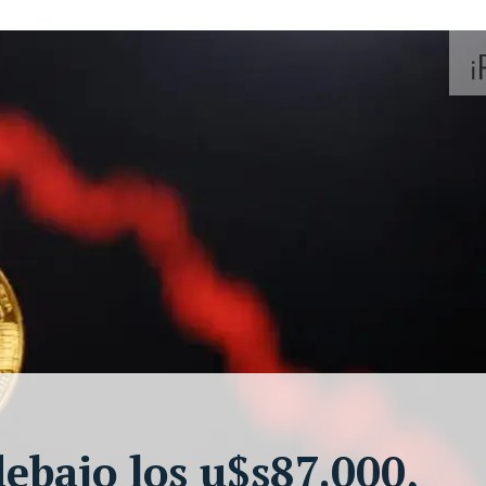
ebajo los u$s87.000,