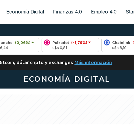
Economía Digital
Finanzas 4.0
Empleo 4.0
Sta
0,06%)
Polkadot
(-1,79%)
Chainlink
(-0,35%)
u$s 0,81
u$s 8,19
ALERTA
Bitcoin, dólar cripto y exchanges
Más información
CLARITY ACT EN ARGENTI
ECONOMÍA DIGITAL