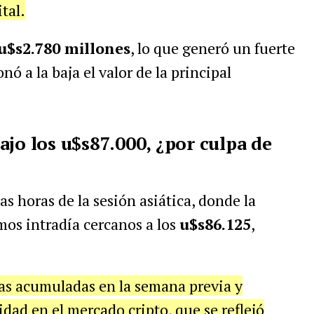
tal.
u$s2.780 millones
, lo que generó un fuerte
nó a la baja el valor de la principal
jo los u$s87.000, ¿por culpa de
as horas de la sesión asiática, donde la
mos intradía cercanos a los
u$s86.125
,
as acumuladas en la semana previa y
dad en el mercado cripto, que se reflejó