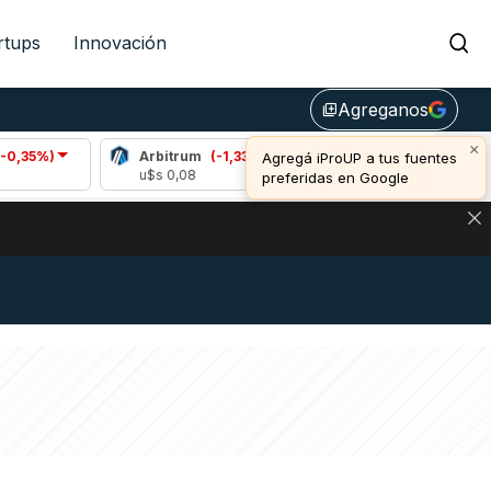
rtups
Innovación
Agreganos
library_add
×
Arbitrum
(-1,33%)
Bitcoin
(0,82%)
Agregá iProUP a tus fuentes
u$s 0,08
u$s 64.890,00
preferidas en Google
NA: IMPACTO EN BITCOIN, DÓLAR CRIPTO Y EXCHANGES