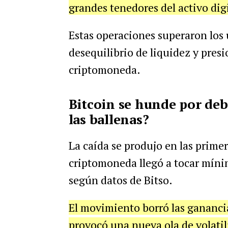
grandes tenedores del activo digi
Estas operaciones superaron los
desequilibrio de liquidez y presio
criptomoneda.
Bitcoin se hunde por deba
las ballenas?
La caída se produjo en las primer
criptomoneda llegó a tocar míni
según datos de Bitso.
El movimiento borró las gananci
provocó una nueva ola de volatili