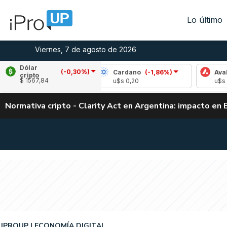
Lo último
Viernes, 7 de agosto de 2026
Dólar
(-0,30%)
e
(-1,31%)
Cardano
(-1,86%)
Avalanche
(
cripto
$ 1567,84
02
u$s 0,20
u$s 6,44
Normativa cripto - Clarity Act en Argentina: impacto en 
IPROUP
ECONOMÍA DIGITAL