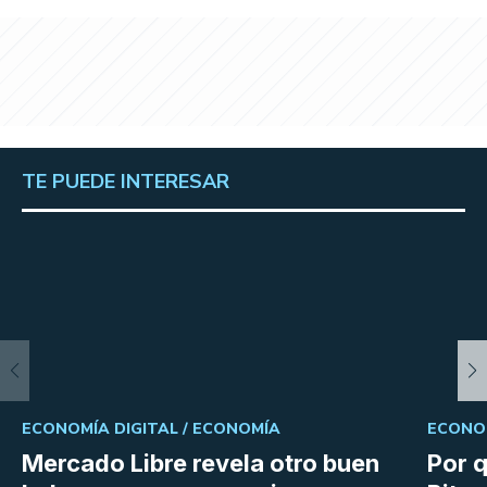
TE PUEDE INTERESAR
ECONOMÍA DIGITAL /
ECONOMÍA
ECONOM
Mercado Libre revela otro buen
Por q