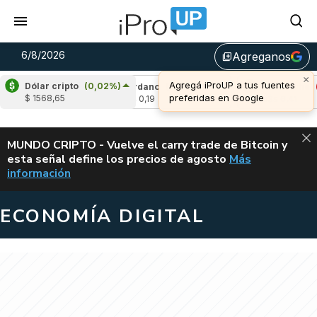
6/8/2026
Agreganos
library_add
×
Agregá iProUP a tus fuentes
Dólar cripto
(0,02%)
-1,52%)
Cardano
(-1,80%)
Avalanche
(-4,
preferidas en Google
$ 1568,65
u$s 0,19
u$s 6,41
ALERTA
MUNDO CRIPTO - Vuelve el carry trade de Bitcoin y
esta señal define los precios de agosto
Más
VUELVE EL CAR
información
ECONOMÍA DIGITAL