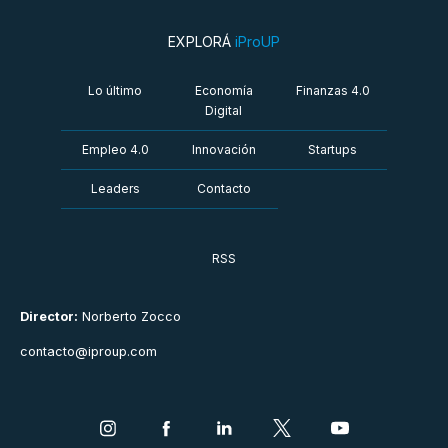
EXPLORÁ
iProUP
Lo último
Economía
Finanzas 4.0
Digital
Empleo 4.0
Innovación
Startups
Leaders
Contacto
RSS
Director:
Norberto Zocco
contacto@iproup.com