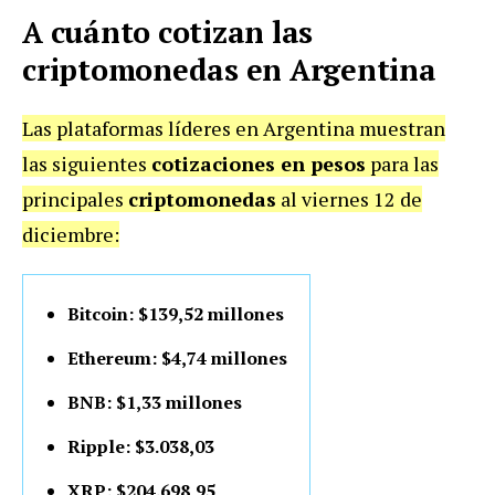
A cuánto cotizan las
criptomonedas en Argentina
Las plataformas líderes en Argentina muestran
las siguientes
cotizaciones en pesos
para las
principales
criptomonedas
al viernes 12 de
diciembre:
Bitcoin: $139,52 millones
Ethereum: $4,74 millones
BNB: $1,33 millones
Ripple: $3.038,03
XRP: $204.698,95