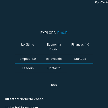
Por
Carlo
EXPLORÁ
iProUP
Lo último
Economía
Finanzas 4.0
Digital
Empleo 4.0
Innovación
Startups
Leaders
Contacto
RSS
Director:
Norberto Zocco
contacto@iproup.com