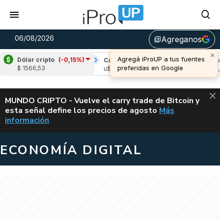
06/08/2026
Agreganos
library_add
×
Agregá iProUP a tus fuentes
Dólar cripto
(-0,15%)
pple
(-3,02%)
Cardano
(-0,77%)
Avalanch
preferidas en Google
$ 1566,53
s 1,04
u$s 0,19
u$s 6,62
ALERTA
MUNDO CRIPTO - Vuelve el carry trade de Bitcoin y
esta señal define los precios de agosto
Más
VUELVE EL CAR
información
ECONOMÍA DIGITAL