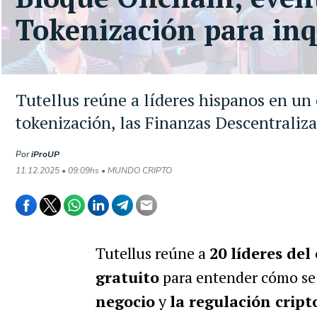
Tokenización para inq
Tutellus reúne a líderes hispanos en un
tokenización, las Finanzas Descentraliza
Por
iProUP
11.12.2025 • 09:09hs • MUNDO CRIPTO
Tutellus reúne a
20 líderes de
gratuito
para entender cómo s
negocio
y
la regulación cript