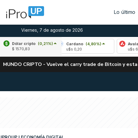
Lo último
Viernes, 7 de agosto de 2026
Dólar cripto
(0,21%)
-1,57%)
Cardano
(4,80%)
Avalanche
(-3,
$ 1570,83
u$s 0,20
u$s 6,42
MUNDO CRIPTO - Vuelve el carry trade de Bitcoin y esta
IPROUP
ECONOMÍA DIGITAL