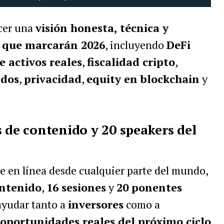
ecer una
visión honesta, técnica y
 que marcarán 2026
, incluyendo
DeFi
e activos reales
,
fiscalidad cripto
,
ados
,
privacidad
,
equity en blockchain
y
s de contenido y 20 speakers del
se en línea desde cualquier parte del mundo,
ontenido
,
16 sesiones
y
20 ponentes
 ayudar tanto a
inversores
como a
oportunidades reales del próximo ciclo