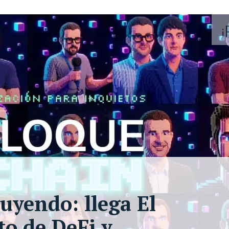
uyendo: llega El
o de DeFi y