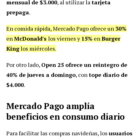
mensual de $3.000
, al utilizar la
tarjeta
prepaga
.
En comida rápida, Mercado Pago ofrece un
30%
en
McDonald's
los viernes y
15%
en
Burger
King
los miércoles.
Por otro lado,
Open 25 ofrece un reintegro de
40% de jueves a domingo
, con
tope diario de
$4.000
.
Mercado Pago amplía
beneficios en consumo diario
Para facilitar las compras navideñas, los
usuarios