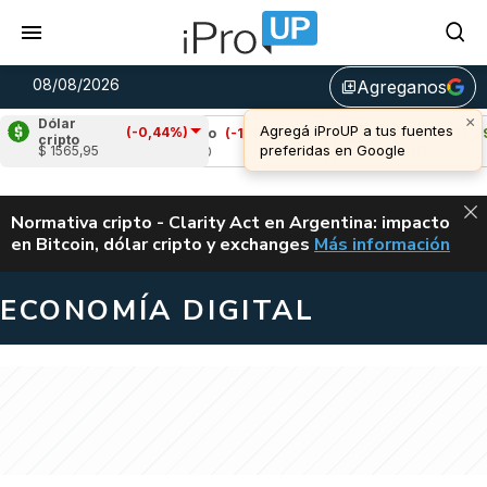
08/08/2026
Agreganos
library_add
×
Dólar
Agregá iProUP a tus fuentes
(-0,44%)
%)
Cardano
(-1,48%)
Avalanche
(2,29%)
cripto
preferidas en Google
$ 1565,95
u$s 0,20
u$s 6,52
ALERTA
Normativa cripto - Clarity Act en Argentina: impacto
en Bitcoin, dólar cripto y exchanges
Más información
CLARITY ACT EN AR
ECONOMÍA DIGITAL