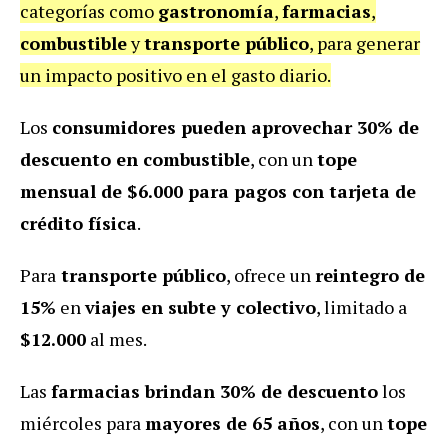
categorías como
gastronomía
,
farmacias
,
combustible
y
transporte público
, para generar
un impacto positivo en el gasto diario.
Los
consumidores pueden aprovechar 30% de
descuento en combustible
, con un
tope
mensual de $6.000 para pagos con tarjeta de
crédito física
.
Para
transporte público
, ofrece un
reintegro de
15%
en
viajes en subte y colectivo
, limitado a
$12.000
al mes.
Las
farmacias brindan 30% de descuento
los
miércoles para
mayores de 65 años
, con un
tope