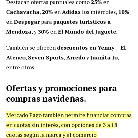
Destacan ofertas puntuales como
25%
en
Cachavacha
,
20%
en
Adidas
los miércoles,
10%
en
Despegar
para
paquetes turísticos a
Mendoza
, y
30%
en
El Mundo del Juguete
.
También se ofrecen
descuentos en Yenny – El
Ateneo
,
Seven Sports
,
Arredo
y
Juanita Jo
,
entre otros.
Ofertas y promociones para
compras navideñas.
Mercado Pago también permite financiar compras
en cuotas sin interés, con opciones de 3 a 18
cuotas según la marca y el comercio.