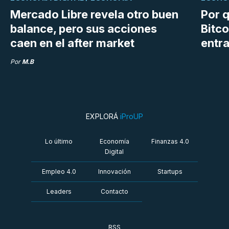
Mercado Libre revela otro buen
Por q
balance, pero sus acciones
Bitco
caen en el after market
entra
Por
M.B
EXPLORÁ
iProUP
Lo último
Economía
Finanzas 4.0
Digital
Empleo 4.0
Innovación
Startups
Leaders
Contacto
RSS