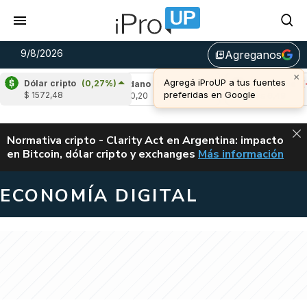
9/8/2026
Agreganos
library_add
×
Agregá iProUP a tus fuentes
Dólar cripto
(0,27%)
0,45%)
Cardano
(-0,87%)
Avalanche
(-1,
preferidas en Google
$ 1572,48
u$s 0,20
u$s 6,49
ALERTA
Normativa cripto - Clarity Act en Argentina: impacto
en Bitcoin, dólar cripto y exchanges
Más información
CLARITY ACT EN AR
ECONOMÍA DIGITAL