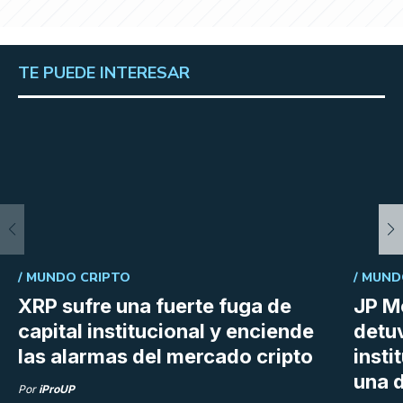
TE PUEDE INTERESAR
/
MUNDO CRIPTO
/
MUND
XRP sufre una fuerte fuga de
JP M
capital institucional y enciende
detu
las alarmas del mercado cripto
insti
una d
Por
iProUP