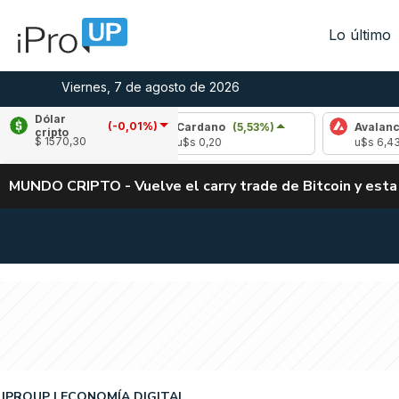
Lo último
Viernes, 7 de agosto de 2026
Dólar
(-0,01%)
-2,83%)
Cardano
(5,53%)
Avalanche
(-3,
cripto
$ 1570,30
u$s 0,20
u$s 6,43
MUNDO CRIPTO - Vuelve el carry trade de Bitcoin y esta
IPROUP
ECONOMÍA DIGITAL