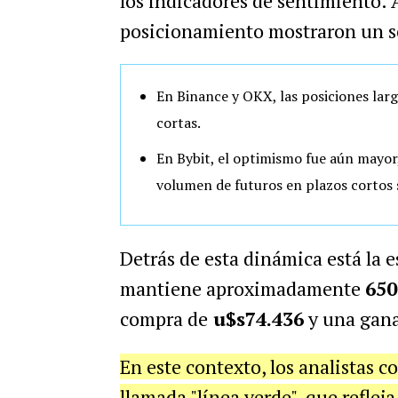
los indicadores de sentimiento. A
posicionamiento mostraron un se
En Binance y OKX, las posiciones lar
cortas.
En Bybit, el optimismo fue aún mayor
volumen de futuros en plazos cortos
Detrás de esta dinámica está la 
mantiene aproximadamente
650
compra de
u$s74.436
y una gana
En este contexto, los analistas 
llamada "línea verde", que reflej