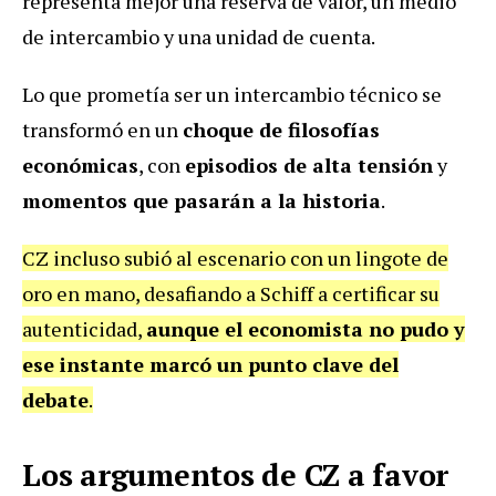
representa mejor una reserva de valor, un medio
de intercambio y una unidad de cuenta.
Lo que prometía ser un intercambio técnico se
transformó en un
choque de filosofías
económicas
, con
episodios de alta tensión
y
momentos que pasarán a la historia
.
CZ incluso subió al escenario con un lingote de
oro en mano, desafiando a Schiff a certificar su
autenticidad,
aunque el economista no pudo y
ese instante marcó un punto clave del
debate
.
Los argumentos de CZ a favor