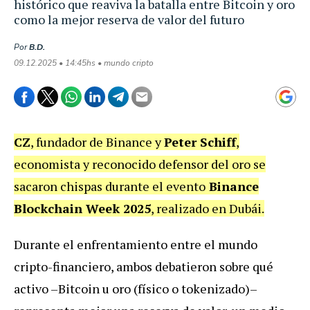
histórico que reaviva la batalla entre Bitcoin y oro
como la mejor reserva de valor del futuro
Por
B.D.
09.12.2025 • 14:45hs • mundo cripto
CZ
, fundador de Binance y
Peter Schiff
,
economista y reconocido defensor del oro se
sacaron chispas durante el evento
Binance
Blockchain Week 2025
, realizado en Dubái.
Durante el enfrentamiento entre el mundo
cripto-financiero, ambos debatieron sobre qué
activo –Bitcoin u oro (físico o tokenizado)–