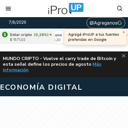
7/8/2026
Agreganos
library_add
×
Agregá iProUP a tus fuentes
Dólar cripto
(0,28%)
1,17%)
Cardano
(4,67%)
Avalanche
(-3,4
preferidas en Google
$ 1571,02
u$s 0,20
u$s 6,42
ALERTA
MUNDO CRIPTO - Vuelve el carry trade de Bitcoin y
esta señal define los precios de agosto
Más
VUELVE EL CAR
información
ECONOMÍA DIGITAL