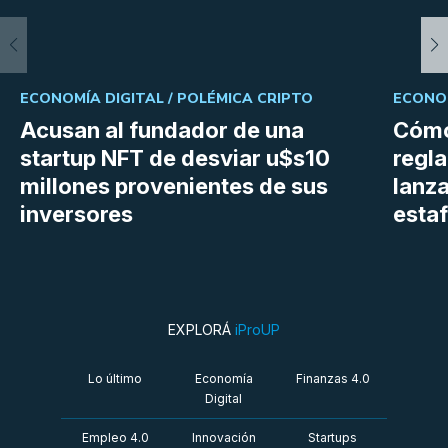
ECONOMÍA DIGITAL /
POLÉMICA CRIPTO
ECONOM
Acusan al fundador de una
Cómo
startup NFT de desviar u$s10
regl
millones provenientes de sus
lanza
inversores
estaf
EXPLORÁ
iProUP
Lo último
Economía
Finanzas 4.0
Digital
Empleo 4.0
Innovación
Startups