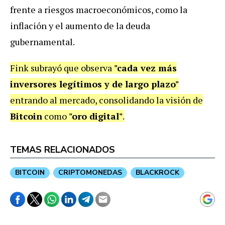
frente a riesgos macroeconómicos, como la
inflación y el aumento de la deuda
gubernamental.
Fink subrayó que observa
"cada vez más
inversores legítimos y de largo plazo"
entrando al mercado, consolidando la visión de
Bitcoin
como
"oro digital"
.
TEMAS RELACIONADOS
BITCOIN
CRIPTOMONEDAS
BLACKROCK