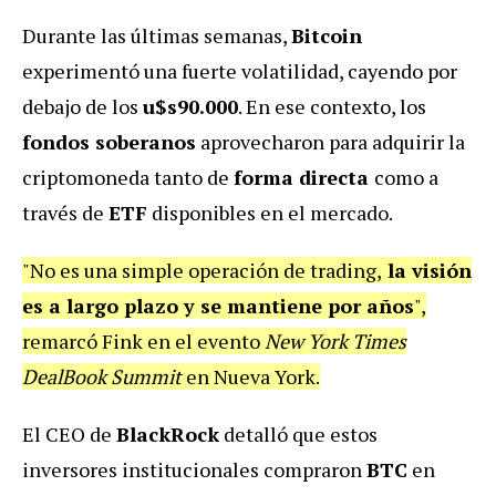
Durante las últimas semanas,
Bitcoin
experimentó una fuerte volatilidad, cayendo por
debajo de los
u$s90.000
. En ese contexto, los
fondos soberanos
aprovecharon para adquirir la
criptomoneda tanto de
forma directa
como a
través de
ETF
disponibles en el mercado.
"No es una simple operación de trading,
la visión
es a largo plazo y se mantiene por años
",
remarcó Fink en el evento
New York Times
DealBook Summit
en Nueva York.
El CEO de
BlackRock
detalló que estos
inversores institucionales compraron
BTC
en