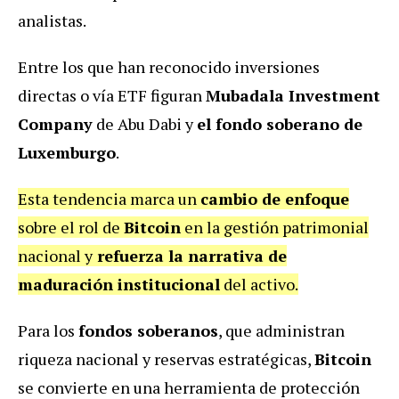
analistas.
Entre los que han reconocido inversiones
directas o vía ETF figuran
Mubadala Investment
Company
de Abu Dabi y
el fondo soberano de
Luxemburgo
.
Esta tendencia marca un
cambio de enfoque
sobre el rol de
Bitcoin
en la gestión patrimonial
nacional y
refuerza la narrativa de
maduración institucional
del activo.
Para los
fondos soberanos
, que administran
riqueza nacional y reservas estratégicas,
Bitcoin
se convierte en una herramienta de protección