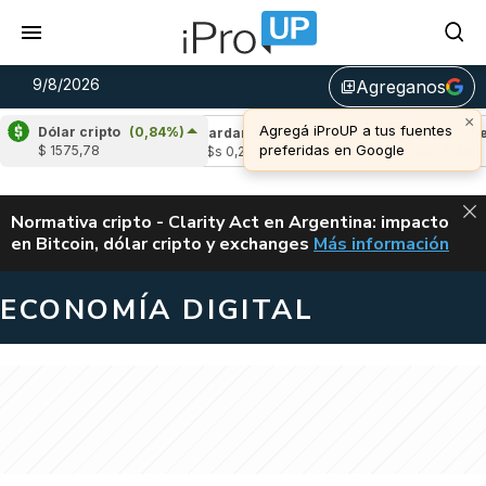
9/8/2026
Agreganos
library_add
×
Agregá iProUP a tus fuentes
Dólar cripto
(0,84%)
(-0,19%)
Cardano
(-1,36%)
Avalanche
(-
preferidas en Google
$ 1575,78
04
u$s 0,20
u$s 6,46
ALERTA
Normativa cripto - Clarity Act en Argentina: impacto
en Bitcoin, dólar cripto y exchanges
Más información
CLARITY ACT EN AR
ECONOMÍA DIGITAL