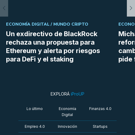
ECONOMÍA DIGITAL /
MUNDO CRIPTO
ECONOM
Un exdirectivo de BlackRock
Micha
rechaza una propuesta para
refor
Ethereum y alerta por riesgos
cambi
para DeFi y el staking
pide 
EXPLORÁ
iProUP
Lo último
Economía
Finanzas 4.0
Digital
Empleo 4.0
Innovación
Startups