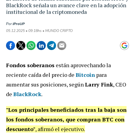
BlackRock señala un avance clave en la adopción
institucional de la criptomoneda
Por
iProUP
05.12.2025 • 09:18hs • MUNDO CRIPTO
Fondos soberanos
están aprovechando la
reciente caída del precio de
Bitcoin
para
aumentar sus posiciones, según
Larry Fink
, CEO
de
BlackRock
.
"Los principales beneficiados tras la baja son
los fondos soberanos, que compran BTC con
descuento"
, afirmó el ejecutivo.