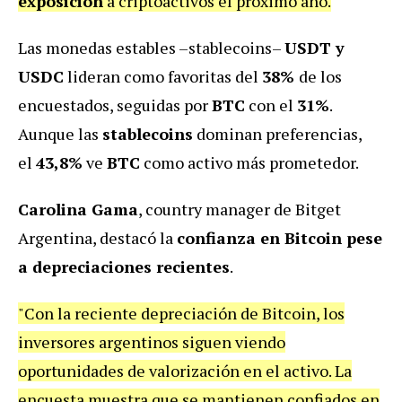
exposición
a criptoactivos el próximo año.
Las monedas estables –stablecoins–
USDT y
USDC
lideran como favoritas del
38%
de los
encuestados, seguidas por
BTC
con el
31%
.
Aunque
las
stablecoins
dominan preferencias,
el
43,8%
ve
BTC
como activo más prometedor.
Carolina Gama
, country manager de Bitget
Argentina, destacó la
confianza en Bitcoin pese
a depreciaciones recientes
.
"Con la reciente depreciación de Bitcoin, los
inversores argentinos siguen viendo
oportunidades de valorización en el activo. La
encuesta muestra que se mantienen confiados en