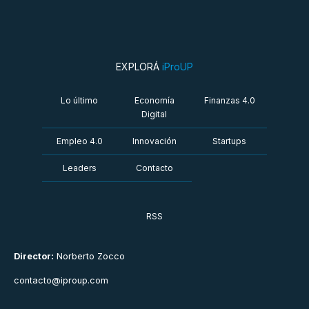
EXPLORÁ
iProUP
Lo último
Economía
Finanzas 4.0
Digital
Empleo 4.0
Innovación
Startups
Leaders
Contacto
RSS
Director:
Norberto Zocco
contacto@iproup.com