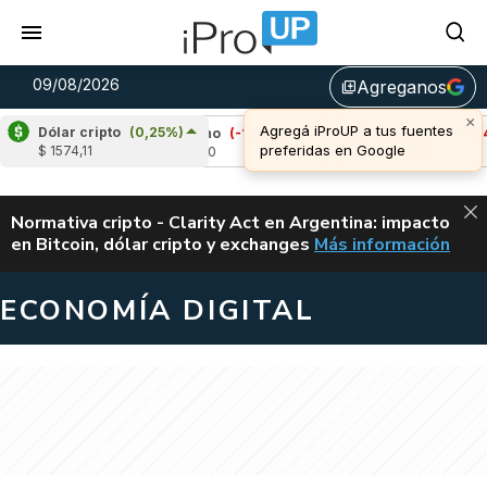
09/08/2026
Agreganos
library_add
×
Agregá iProUP a tus fuentes
Dólar cripto
(0,25%)
2%)
Cardano
(-1,54%)
Avalanche
(-1,46%)
preferidas en Google
$ 1574,11
u$s 0,20
u$s 6,46
ALERTA
Normativa cripto - Clarity Act en Argentina: impacto
en Bitcoin, dólar cripto y exchanges
Más información
CLARITY ACT EN AR
ECONOMÍA DIGITAL