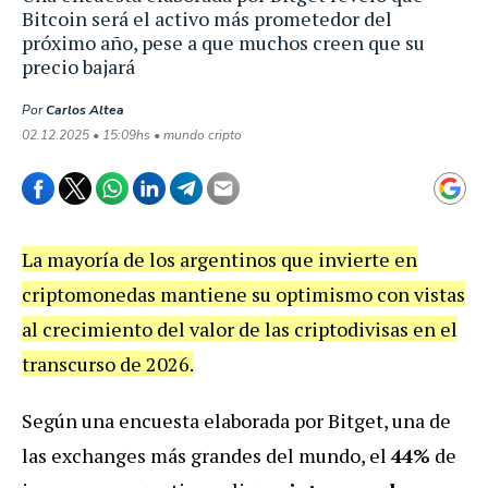
Bitcoin será el activo más prometedor del
próximo año, pese a que muchos creen que su
precio bajará
Por
Carlos Altea
02.12.2025 • 15:09hs • mundo cripto
La mayoría de los argentinos que invierte en
criptomonedas mantiene su optimismo con vistas
al crecimiento del valor de las criptodivisas en el
transcurso de 2026.
Según una encuesta elaborada por Bitget, una de
las exchanges más grandes del mundo, el
44%
de