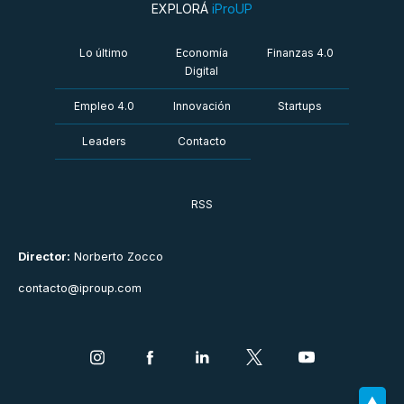
EXPLORÁ
iProUP
Lo último
Economía
Finanzas 4.0
Digital
Empleo 4.0
Innovación
Startups
Leaders
Contacto
RSS
Director:
Norberto Zocco
contacto@iproup.com