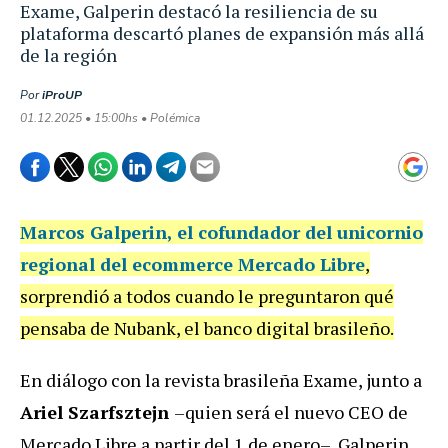
Exame, Galperin destacó la resiliencia de su
plataforma descartó planes de expansión más allá
de la región
Por
iProUP
01.12.2025 • 15:00hs • Polémica
Marcos Galperin
, el cofundador del unicornio
regional del ecommerce Mercado Libre
,
sorprendió a todos cuando le preguntaron qué
pensaba de Nubank, el banco digital brasileño.
En diálogo con la revista brasileña Exame, junto a
Ariel Szarfsztejn
–quien será el nuevo CEO de
Mercado Libre a partir del 1 de enero–, Galperin