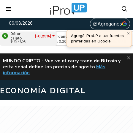
06/08/2026
Agreganos
library_add
×
Dólar
Agregá iProUP a tus fuentes
(-0,25%)
(-1,26%)
Cardano
(5,57%)
Avalanche
(-2
cripto
preferidas en Google
$ 1571,56
u$s 0,20
u$s 6,46
ALERTA
MUNDO CRIPTO - Vuelve el carry trade de Bitcoin y
esta señal define los precios de agosto
Más
VUELVE EL CAR
información
ECONOMÍA DIGITAL