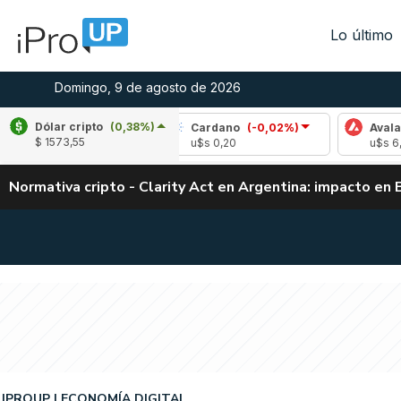
Lo último
Domingo, 9 de agosto de 2026
Dólar cripto
(0,38%)
(0,10%)
Cardano
(-0,02%)
Avalanche
(-
$ 1573,55
4
u$s 0,20
u$s 6,48
Normativa cripto - Clarity Act en Argentina: impacto en 
IPROUP
ECONOMÍA DIGITAL