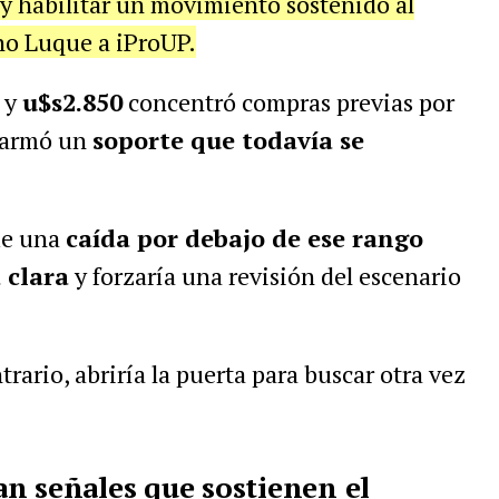
 y habilitar un movimiento sostenido al
ano Luque a iProUP.
y
u$s2.850
concentró compras previas por
e armó un
soporte que todavía se
ue una
caída por debajo de ese rango
 clara
y forzaría una revisión del escenario
ntrario, abriría la puerta para buscar otra vez
n señales que sostienen el