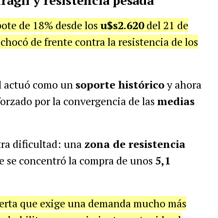
frágil y resistencia pesada
bote de 18% desde los
u$s2.620
del 21 de
hocó de frente contra la resistencia de los
el actuó como un
soporte histórico
y ahora
eforzado por la convergencia de las
medias
ra dificultad: una
zona de resistencia
 se concentró la compra de unos
5,1
ferta que exige una demanda mucho más