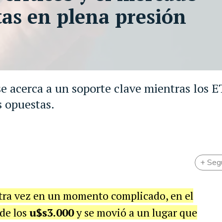
tas en plena presión
se acerca a un soporte clave mientras los E
 opuestas.
+ Seg
tra vez en un momento complicado, en el
 de los
u$s3.000
y se movió a un lugar que