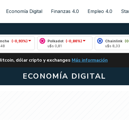
Economía Digital
Finanzas 4.0
Empleo 4.0
Sta
0,93%)
Polkadot
(-0,86%)
Chainlink
(0,50%)
u$s 0,81
u$s 8,33
ALERTA
Bitcoin, dólar cripto y exchanges
Más información
CLARITY ACT EN ARGENTI
ECONOMÍA DIGITAL