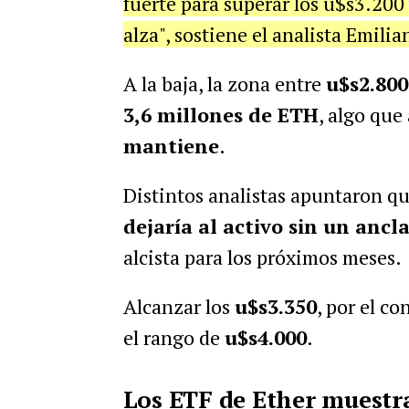
fuerte para superar los u$s3.200
alza", sostiene el analista Emili
A la baja, la zona entre
u$s2.800
3,6 millones de ETH
, algo qu
mantiene
.
Distintos analistas apuntaron q
dejaría al activo sin un ancla
alcista para los próximos meses.
Alcanzar los
u$s3.350
, por el co
el rango de
u$s4.000
.
Los ETF de Ether muestra