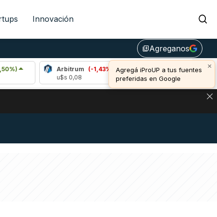
rtups
Innovación
Agreganos
library_add
×
Arbitrum
(-1,43%)
Bitcoin
(-0,11%)
Agregá iProUP a tus fuentes
u$s 0,08
u$s 64.864,00
preferidas en Google
NA: IMPACTO EN BITCOIN, DÓLAR CRIPTO Y EXCHANGES