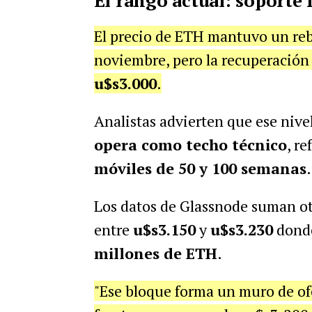
El rango actual: soporte 
El precio de ETH mantuvo un re
noviembre, pero la recuperación c
u$s3.000
.
Analistas advierten que ese niv
opera como techo técnico
, r
móviles de 50 y 100 semanas
.
Los datos de Glassnode suman ot
entre
u$s3.150
y
u$s3.230
donde
millones de ETH
.
"Ese bloque forma un muro de o