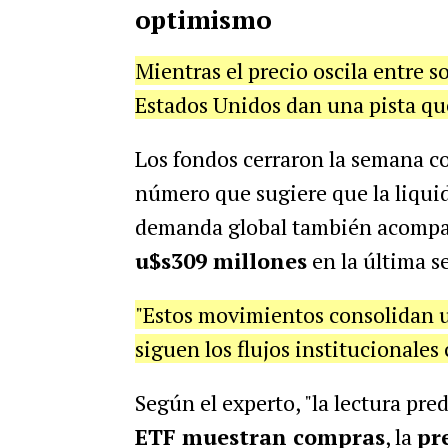
optimismo
Mientras el precio oscila entre so
Estados Unidos dan una pista qu
Los fondos cerraron la semana c
número que sugiere que la liquid
demanda global también acompa
u$s309 millones
en la última 
"Estos movimientos consolidan u
siguen los flujos institucionale
Según el experto, "la lectura pr
ETF muestran compras
, la
pr