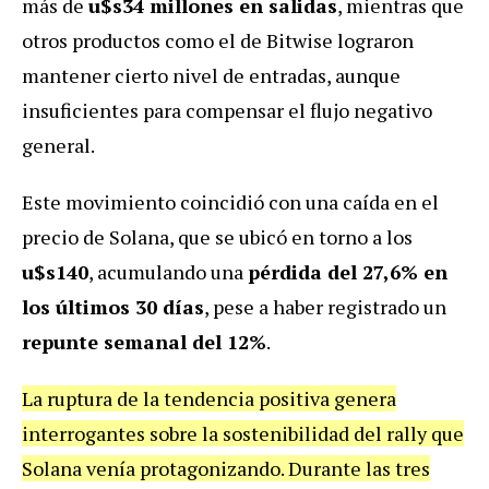
más de
u$s34 millones en salidas
, mientras que
otros productos como el de Bitwise lograron
mantener cierto nivel de entradas, aunque
insuficientes para compensar el flujo negativo
general.
Este movimiento coincidió con una caída en el
precio de Solana, que se ubicó en torno a los
u$s140
, acumulando una
pérdida del 27,6% en
los últimos 30 días
, pese a haber registrado un
repunte semanal del 12%
.
La ruptura de la tendencia positiva genera
interrogantes sobre la sostenibilidad del rally que
Solana venía protagonizando. Durante las tres