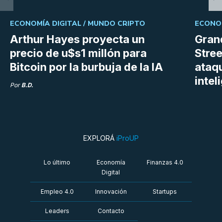
ECONOMÍA DIGITAL /
MUNDO CRIPTO
ECONOM
Arthur Hayes proyecta un
Gran
precio de u$s1 millón para
Stree
Bitcoin por la burbuja de la IA
ataq
intel
Por
B.D.
EXPLORÁ
iProUP
Lo último
Economía
Finanzas 4.0
Digital
Empleo 4.0
Innovación
Startups
Leaders
Contacto