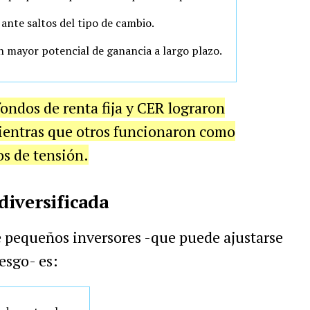
ante saltos del tipo de cambio.
n mayor potencial de ganancia a largo plazo.
fondos de renta fija y CER lograron
mientras que otros funcionaron como
s de tensión.
iversificada
e pequeños inversores -que puede ajustarse
iesgo- es: