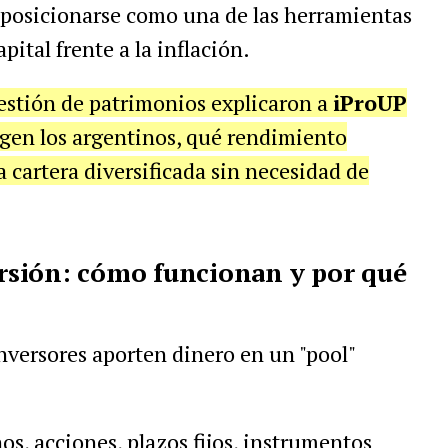
 posicionarse como una de las herramientas
pital frente a la inflación.
estión de patrimonios explicaron a
iProUP
igen los argentinos, qué rendimiento
cartera diversificada sin necesidad de
sión: cómo funcionan y por qué
nversores aporten dinero en un "pool"
os, acciones, plazos fijos, instrumentos