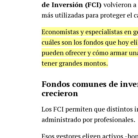
de Inversión (FCI)
volvieron a
más utilizadas para proteger el ca
Economistas y especialistas en g
cuáles son los fondos que hoy el
pueden ofrecer y cómo armar una 
tener grandes montos.
Fondos comunes de inver
crecieron
Los FCI permiten que distintos i
administrado por profesionales.
Esos gestores eligen activos -bon