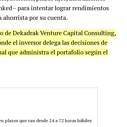
linked– para intentar lograr rendimientos
n ahorrista por su cuenta.
io de Dekadrak Venture Capital Consulting,
nde el inversor delega las decisiones de
al que administra el portafolio según el
en plazos que van desde 24 a 72 horas hábiles