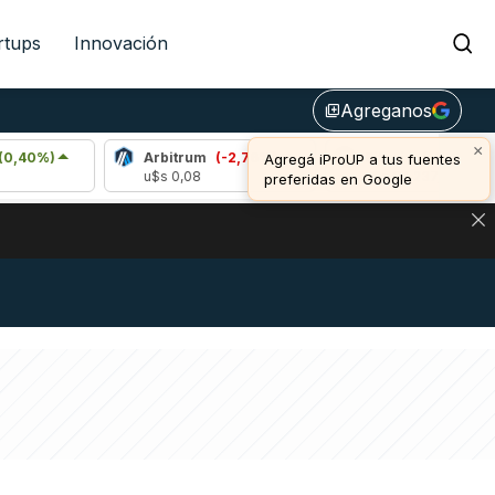
rtups
Innovación
Agreganos
library_add
×
Arbitrum
(-2,76%)
Bitcoin
(-0,72%)
Agregá iProUP a tus fuentes
u$s 0,08
u$s 64.237,00
preferidas en Google
DE DE BITCOIN Y ESTA SEÑAL DEFINE LOS PRECIOS DE AG