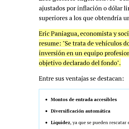
ajustados por inflación o dólar 
superiores a los que obtendría u
Eric Paniagua, economista y soc
resume: "Se trata de vehículos do
inversión en un equipo profesion
objetivo declarado del fondo".
Entre sus ventajas se destacan:
Montos de entrada accesibles
Diversificación automática
Liquidez
, ya que se pueden rescatar 