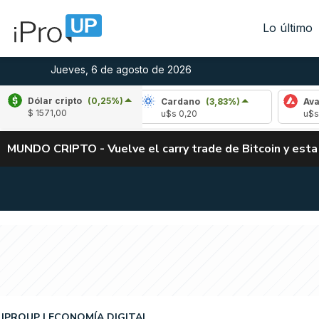
Lo último
Jueves, 6 de agosto de 2026
Dólar cripto
(0,25%)
e
(-2,89%)
Cardano
(3,83%)
Avalanche
(
$ 1571,00
,03
u$s 0,20
u$s 6,42
MUNDO CRIPTO - Vuelve el carry trade de Bitcoin y esta
IPROUP
ECONOMÍA DIGITAL