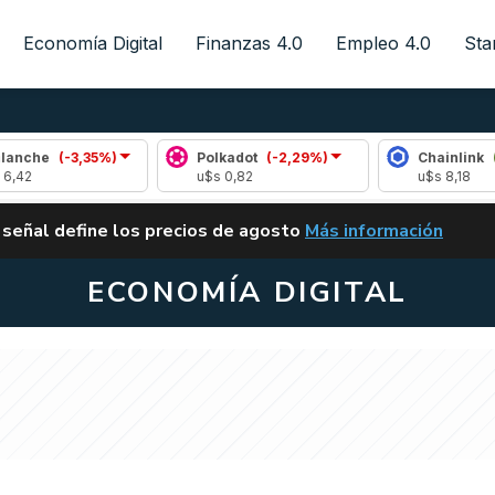
Economía Digital
Finanzas 4.0
Empleo 4.0
Sta
-3,35%)
Polkadot
(-2,29%)
Chainlink
(0,40%)
u$s 0,82
u$s 8,18
ALERTA
 señal define los precios de agosto
Más información
VUELVE EL CARRY TRA
ECONOMÍA DIGITAL