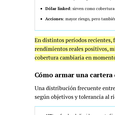
Dólar linked
: sirven como cobertura 
Acciones
: mayor riesgo, pero tambié
En distintos períodos recientes, 
rendimientos reales positivos, 
cobertura cambiaria en momento
Cómo armar una cartera d
Una distribución frecuente entr
según objetivos y tolerancia al r