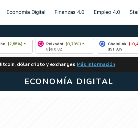
Economía Digital
Finanzas 4.0
Empleo 4.0
Sta
Polkadot
(0,73%)
Chainlink
(-0,42%)
u$s 0,82
u$s 8,19
ALERTA
Bitcoin, dólar cripto y exchanges
Más información
CLARITY ACT EN ARGENTI
ECONOMÍA DIGITAL