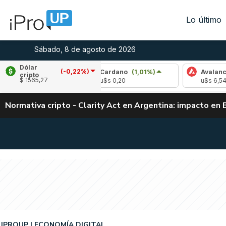
Lo último
Sábado, 8 de agosto de 2026
Dólar
(-0,22%)
13%)
Cardano
(1,01%)
Avalanche
(2,55%)
cripto
$ 1565,27
u$s 0,20
u$s 6,54
Normativa cripto - Clarity Act en Argentina: impacto en 
IPROUP
ECONOMÍA DIGITAL