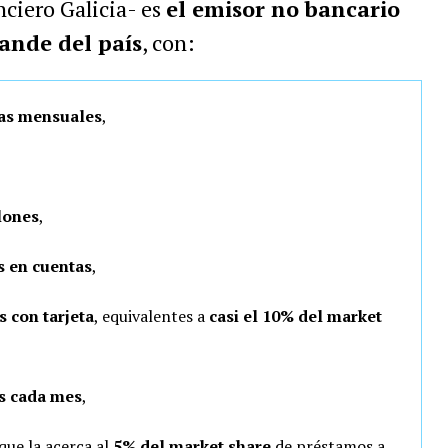
ciero Galicia- es
el emisor no bancario
rande del país
, con:
vas mensuales
,
lones
,
s en cuentas
,
 con tarjeta
, equivalentes a
casi el 10% del market
os cada mes
,
 que la acerca al
5% del market share
de préstamos a