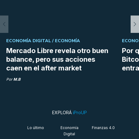
ECONOMÍA DIGITAL /
ECONOMÍA
ECONOM
Mercado Libre revela otro buen
Por q
balance, pero sus acciones
Bitco
caen en el after market
entra
Por
M.B
EXPLORÁ
iProUP
Lo último
Economía
Finanzas 4.0
Digital