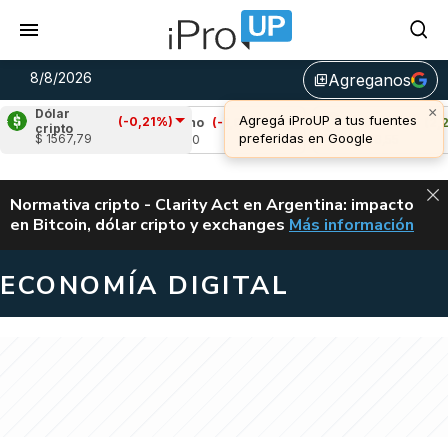
8/8/2026
Agreganos
library_add
×
Dólar
Agregá iProUP a tus fuentes
(-0,21%)
8%)
Cardano
(-1,00%)
Avalanche
(2,21%)
cripto
preferidas en Google
$ 1567,79
u$s 0,20
u$s 6,55
ALERTA
Normativa cripto - Clarity Act en Argentina: impacto
en Bitcoin, dólar cripto y exchanges
Más información
CLARITY ACT EN AR
ECONOMÍA DIGITAL