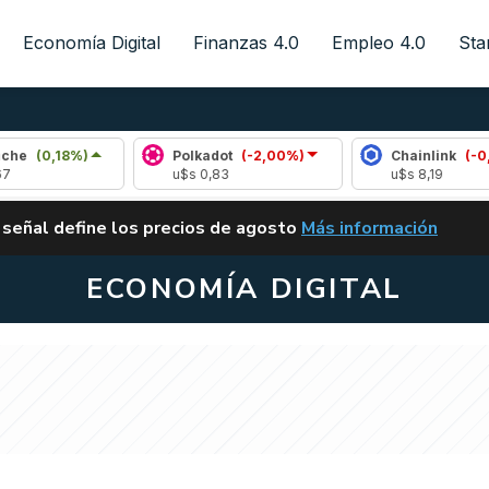
Economía Digital
Finanzas 4.0
Empleo 4.0
Sta
8%)
Polkadot
(-2,00%)
Chainlink
(-0,10%)
u$s 0,83
u$s 8,19
ALERTA
 señal define los precios de agosto
Más información
VUELVE EL CARRY TRA
ECONOMÍA DIGITAL