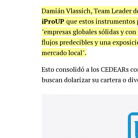
Damián Vlassich, Team Leader de
iProUP
que estos instrumentos 
"empresas globales sólidas y con 
flujos predecibles y una exposici
mercado local".
Esto consolidó a los CEDEARs co
buscan dolarizar su cartera o div