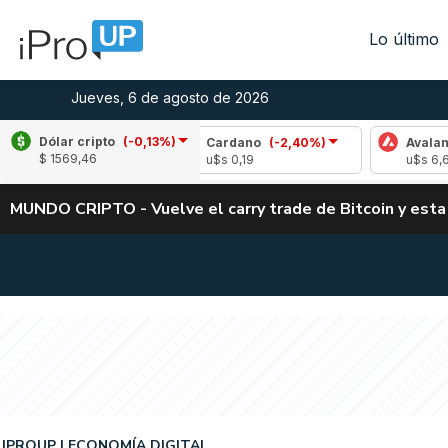
Lo último
Jueves, 6 de agosto de 2026
Dólar cripto
(-0,13%)
-1,55%)
Cardano
(-2,40%)
Avalanche
(0,1
$ 1569,46
u$s 0,19
u$s 6,67
MUNDO CRIPTO - Vuelve el carry trade de Bitcoin y esta
IPROUP
ECONOMÍA DIGITAL