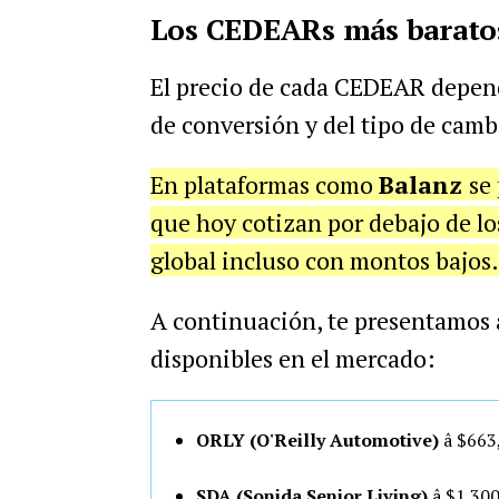
Los CEDEARs más baratos 
El precio de cada CEDEAR depende 
de conversión y del tipo de camb
En plataformas como
Balanz
se
que hoy cotizan por debajo de l
global incluso con montos bajos.
A continuación, te presentamos 
disponibles en el mercado:
ORLY (O'Reilly Automotive)
â $66
SDA (Sonida Senior Living)
â $1.30