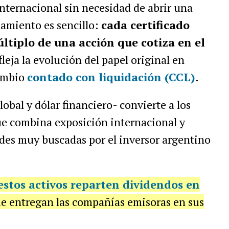
internacional sin necesidad de abrir una
namiento es sencillo:
cada certificado
ltiplo de una acción que cotiza en el
fleja la evolución del papel original en
cambio
contado con liquidación (CCL)
.
obal y dólar financiero- convierte a los
 combina exposición internacional y
ades muy buscadas por el inversor argentino
stos activos reparten dividendos en
ue entregan las compañías emisoras en sus