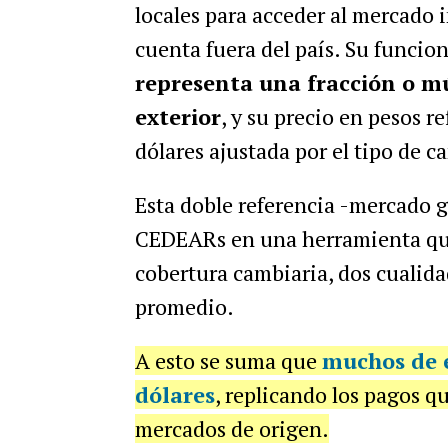
locales para acceder al mercado 
cuenta fuera del país. Su funcio
representa una fracción o mú
exterior
, y su precio en pesos re
dólares ajustada por el tipo de 
Esta doble referencia -mercado gl
CEDEARs en una herramienta que
cobertura cambiaria, dos cualid
promedio.
A esto se suma que
muchos de e
dólares
, replicando los pagos q
mercados de origen.