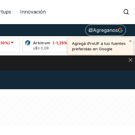
rtups
Innovación
Agreganos
library_add
×
Arbitrum
(-1,25%)
Bitcoin
(1,00%)
Agregá iProUP a tus fuentes
u$s 0,08
u$s 64.833,00
preferidas en Google
DE DE BITCOIN Y ESTA SEÑAL DEFINE LOS PRECIOS DE AG