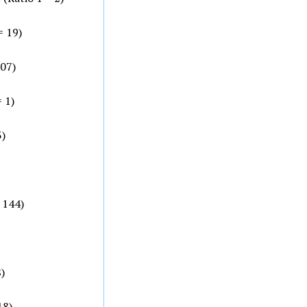
= 19)
107)
= 1)
3)
= 144)
)
18)