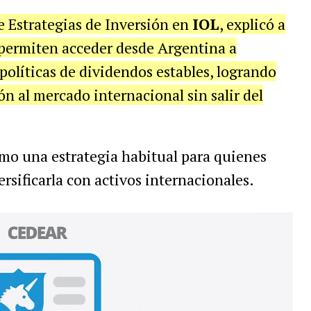
 Estrategias de Inversión en
IOL
, explicó a
permiten acceder desde Argentina a
políticas de dividendos estables, logrando
ón al mercado internacional sin salir del
mo una estrategia habitual para quienes
ersificarla con activos internacionales.