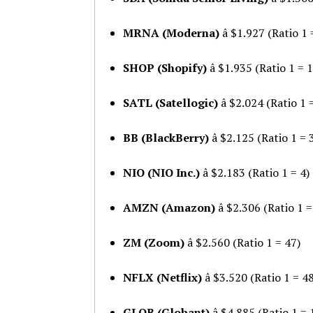
MRNA (Moderna)
â $1.927 (Ratio 1 
SHOP (Shopify)
â $1.935 (Ratio 1 = 
SATL (Satellogic)
â $2.024 (Ratio 1 
BB (BlackBerry)
â $2.125 (Ratio 1 = 
NIO (NIO Inc.)
â $2.183 (Ratio 1 = 4)
AMZN (Amazon)
â $2.306 (Ratio 1 
ZM (Zoom)
â $2.560 (Ratio 1 = 47)
NFLX (Netflix)
â $3.520 (Ratio 1 = 48
GLOB (Globant)
â $4.885 (Ratio 1 = 