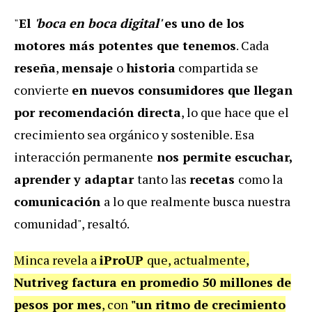
"
El
'boca en boca digital'
es uno de los
motores más potentes que tenemos
. Cada
reseña
,
mensaje
o
historia
compartida se
convierte
en nuevos consumidores que llegan
por recomendación directa
, lo que hace que el
crecimiento sea orgánico y sostenible. Esa
interacción permanente
nos permite escuchar,
aprender y adaptar
tanto las
recetas
como la
comunicación
a lo que realmente busca nuestra
comunidad", resaltó.
Minca revela a
iProUP
que, actualmente,
Nutriveg factura en promedio 50 millones de
pesos por mes
, con
"un ritmo de crecimiento