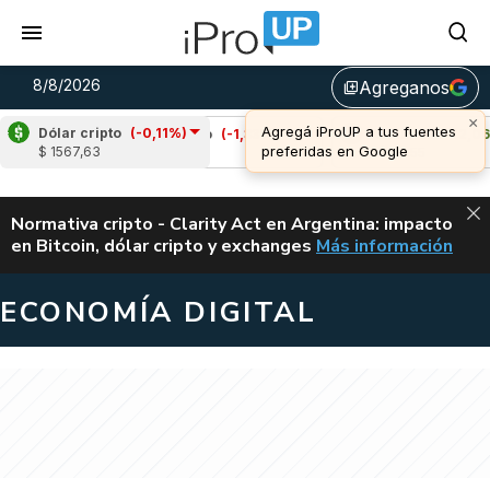
8/8/2026
Agreganos
library_add
Dólar cripto
(-0,11%)
Cardano
(-1,33%)
Avalanche
(2,06%)
$ 1567,63
u$s 0,20
u$s 6,55
ALERTA
Normativa cripto - Clarity Act en Argentina: impacto
en Bitcoin, dólar cripto y exchanges
Más información
CLARITY ACT EN AR
ECONOMÍA DIGITAL