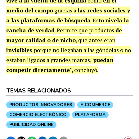
vive a la vuelta de la esquina
como
en el
medio del campo
gracias a
las redes sociales y
a las plataformas de búsqueda
. Esto
nivela la
cancha de verdad
. Permite que productos
de
mayor calidad o de nicho
, que antes eran
invisibles
porque no llegaban a las góndolas o no
estaban ligados a grandes marcas,
puedan
competir directamente
", concluyó.
TEMAS RELACIONADOS
PRODUCTOS INNOVADORES
E-COMMERCE
COMERCIO ELECTRÓNICO
PLATAFORMA
PUBLICIDAD ONLINE