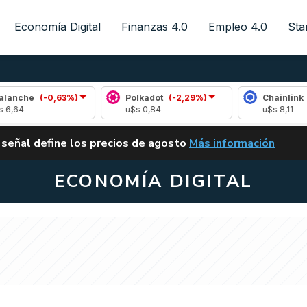
Economía Digital
Finanzas 4.0
Empleo 4.0
Sta
(-0,63%)
Polkadot
(-2,29%)
Chainlink
(-0,96%
u$s 0,84
u$s 8,11
ALERTA
 señal define los precios de agosto
Más información
VUELVE EL CARRY TRA
ECONOMÍA DIGITAL