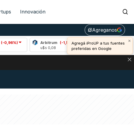
rtups
Innovación
Agreganos
library_add
×
)
Arbitrum
(-1,58%)
Bitcoin
(0,20%)
Agregá iProUP a tus fuentes
u$s 0,08
u$s 64.514,00
preferidas en Google
DE DE BITCOIN Y ESTA SEÑAL DEFINE LOS PRECIOS DE AG