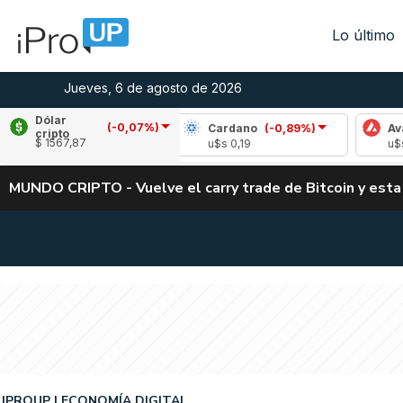
Lo último
Jueves, 6 de agosto de 2026
Dólar
(-0,07%)
le
(-2,70%)
Cardano
(-0,89%)
Avalanche
cripto
$ 1567,87
1,05
u$s 0,19
u$s 6,64
MUNDO CRIPTO - Vuelve el carry trade de Bitcoin y esta
IPROUP
ECONOMÍA DIGITAL