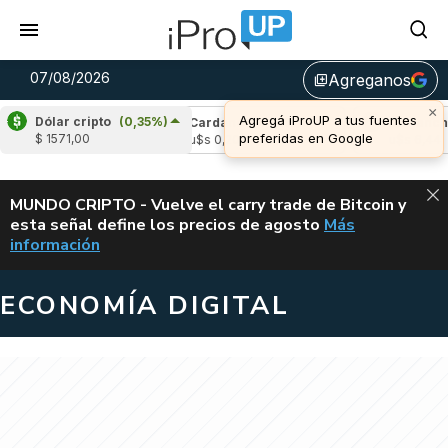
07/08/2026
Agreganos
library_add
×
Agregá iProUP a tus fuentes
Dólar cripto
(0,35%)
e
(-2,64%)
Cardano
(4,83%)
Avalanche
(
preferidas en Google
$ 1571,00
03
u$s 0,20
u$s 6,44
ALERTA
MUNDO CRIPTO - Vuelve el carry trade de Bitcoin y
esta señal define los precios de agosto
Más
VUELVE EL CAR
información
ECONOMÍA DIGITAL