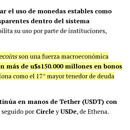
ar el uso de monedas estables como
sparentes dentro del sistema
ilita su uso por parte de instituciones,
lecoins
son una fuerza macroeconómica
n más de u$s150.000 millones en bonos
ciona como el 17° mayor tenedor de deuda
tinúa en manos de Tether (USDT) con
, seguido por
Circle
y
USDe
, de Ethena.