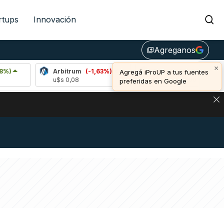
rtups
Innovación
Agreganos
library_add
×
Arbitrum
(-1,63%)
Bitcoin
(-0,28%)
Agregá iProUP a tus fuentes
u$s 0,08
u$s 64.304,00
preferidas en Google
DE DE BITCOIN Y ESTA SEÑAL DEFINE LOS PRECIOS DE AG