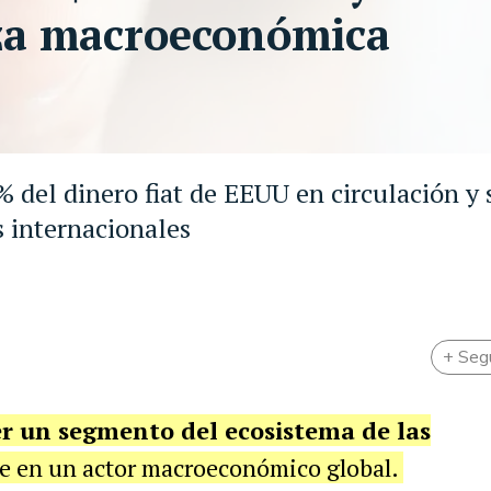
za macroeconómica
% del dinero fiat de EEUU en circulación y 
 internacionales
+ Seg
r un segmento del ecosistema de las
se en un actor macroeconómico global.