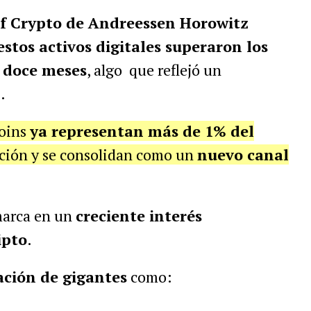
of Crypto de Andreessen Horowitz
estos activos digitales superaron los
s doce meses
, algo que reflejó un
l
.
coins
ya representan más de 1% del
ación y se consolidan como un
nuevo canal
arca en un
creciente interés
ipto
.
ación de gigantes
como: