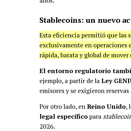
años.
Stablecoins: un nuevo ac
Esta eficiencia permitió que las 
exclusivamente en operaciones es
rápida, barata y global de mover 
El entorno regulatorio tamb
ejemplo, a partir de la
Ley GENI
emisores y se exigieron reservas
Por otro lado, en
Reino Unido
, 
legal específico
para
stablecoi
2026.