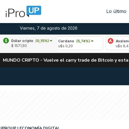
Lo último
Viernes, 7 de agosto de 2026
Dólar cripto
(0,15%)
(-1,71%)
Cardano
(5,74%)
Avalanche
(-3
$ 1571,50
u$s 0,20
u$s 6,43
MUNDO CRIPTO - Vuelve el carry trade de Bitcoin y esta
IPROUP
ECONOMÍA DIGITAL