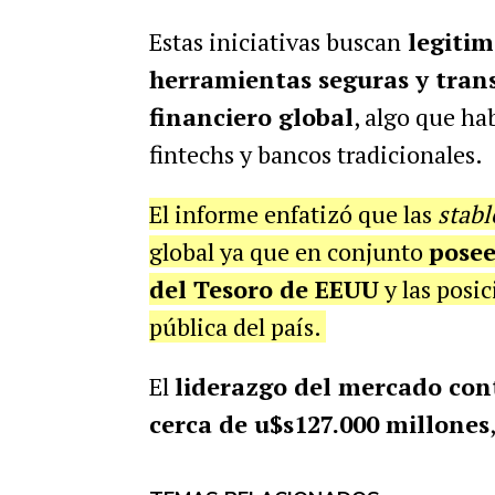
Estas iniciativas buscan
legitim
herramientas seguras y tran
financiero global
, algo que hab
fintechs y bancos tradicionales.
El informe enfatizó que las
stab
global ya que en conjunto
posee
del Tesoro de EEUU
y las posi
pública del país.
El
liderazgo del mercado con
cerca de u$s127.000 millones