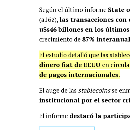
Según el último informe
State 
(a16z),
las transacciones con 
u$s46 billones en los último
crecimiento de
87% interanua
El estudio detalló que las stable
dinero fiat de EEUU
en circul
de pagos internacionales
.
El auge de las
stablecoins
se enm
institucional por el sector cr
El informe
destacó la particip