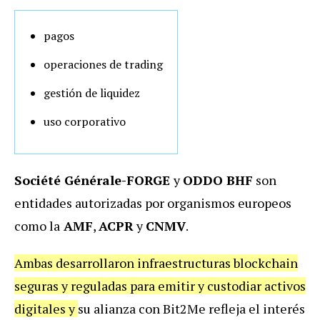
pagos
operaciones de trading
gestión de liquidez
uso corporativo
Société Générale-FORGE
y
ODDO BHF
son
entidades autorizadas por organismos europeos
como la
AMF
,
ACPR
y
CNMV
.
Ambas desarrollaron infraestructuras blockchain
seguras y reguladas para emitir y custodiar activos
digitales y
su alianza con Bit2Me refleja el interés