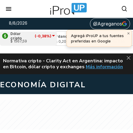
8/8/2026
Agreganos
library_add
×
Dólar
Agregá iProUP a tus fuentes
(-0,38%)
(0,10%)
Cardano
(-1,32%)
Avalanche
(1,
cripto
preferidas en Google
$ 1567,59
u$s 0,20
u$s 6,55
ALERTA
Normativa cripto - Clarity Act en Argentina: impacto
en Bitcoin, dólar cripto y exchanges
Más información
CLARITY ACT EN AR
ECONOMÍA DIGITAL