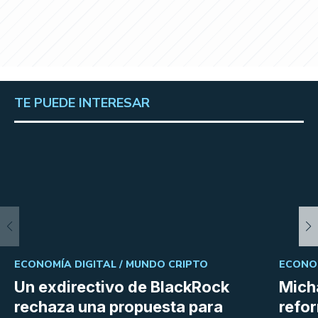
TE PUEDE INTERESAR
ECONOMÍA DIGITAL /
MUNDO CRIPTO
ECONOM
Un exdirectivo de BlackRock
Micha
rechaza una propuesta para
refor