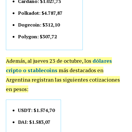
Cardano: $1.027,73
Polkadot: $4.787,87
Dogecoin: $312,10
Polygon: $307,72
Además, al jueves 23 de octubre, los
dólares
cripto o stablecoins
más destacados en
Argentina registran las siguientes cotizaciones
en pesos:
USDT: $1.574,70
DAI: $1.583,07