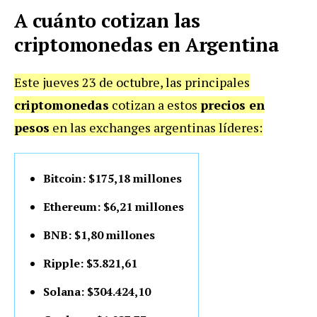
A cuánto cotizan las
criptomonedas en Argentina
Este jueves 23 de octubre, las principales
criptomonedas
cotizan a estos
precios en
pesos
en las exchanges argentinas líderes:
Bitcoin: $175,18 millones
Ethereum: $6,21 millones
BNB: $1,80 millones
Ripple: $3.821,61
Solana: $304.424,10