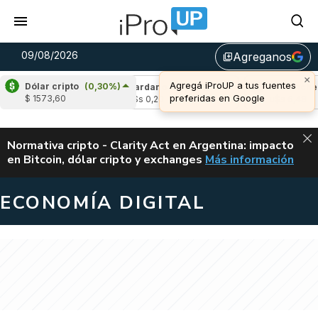
09/08/2026
Agreganos
library_add
×
Agregá iProUP a tus fuentes
Dólar cripto
(0,30%)
(-0,24%)
Cardano
(-1,81%)
Avalanche
(-0
preferidas en Google
$ 1573,60
u$s 0,20
u$s 6,48
ALERTA
Normativa cripto - Clarity Act en Argentina: impacto
en Bitcoin, dólar cripto y exchanges
Más información
CLARITY ACT EN AR
ECONOMÍA DIGITAL