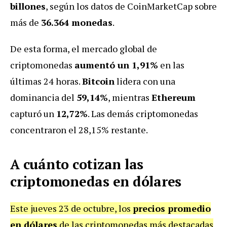
billones
, según los datos de CoinMarketCap sobre
más de
36.364 monedas
.
De esta forma, el mercado global de
criptomonedas
aumentó un 1,91%
en las
últimas 24 horas.
Bitcoin
lidera con una
dominancia del
59,14%
, mientras
Ethereum
capturó un
12,72%
. Las demás criptomonedas
concentraron el 28,15% restante.
A cuánto cotizan las
criptomonedas en dólares
Este jueves 23 de octubre, los
precios promedio
en dólares
de las criptomonedas más destacadas