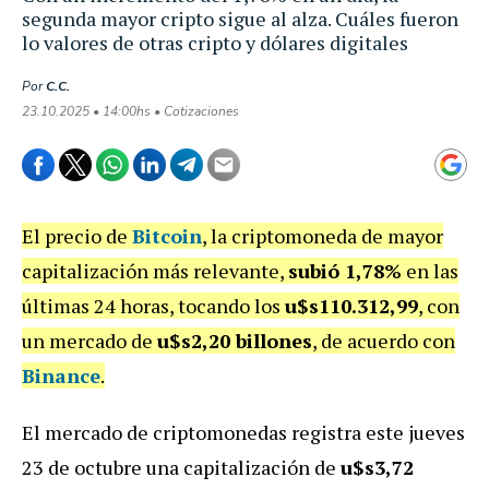
segunda mayor cripto sigue al alza. Cuáles fueron
lo valores de otras cripto y dólares digitales
Por
C.C.
23.10.2025 • 14:00hs • Cotizaciones
El precio de
Bitcoin
, la criptomoneda de mayor
capitalización más relevante,
subió 1,78%
en las
últimas 24 horas, tocando los
u$s110.312,99
, con
un mercado de
u$s2,20 billones
, de acuerdo con
Binance
.
El mercado de criptomonedas registra este jueves
23 de octubre una capitalización de
u$s3,72