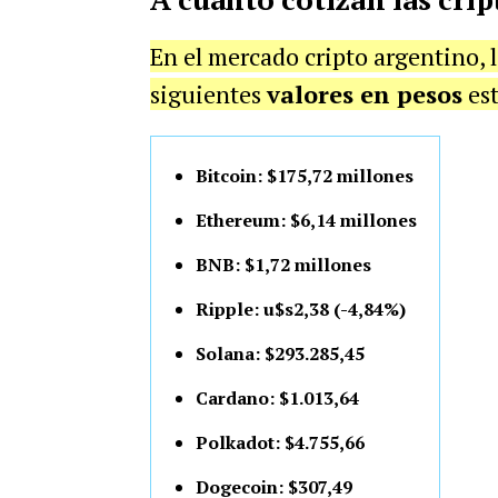
En el mercado cripto argentino, 
siguientes
valores en pesos
est
Bitcoin: $175,72 millones
Ethereum: $6,14 millones
BNB: $1,72 millones
Ripple: u$s2,38 (-4,84%)
Solana: $293.285,45
Cardano: $1.013,64
Polkadot: $4.755,66
Dogecoin: $307,49