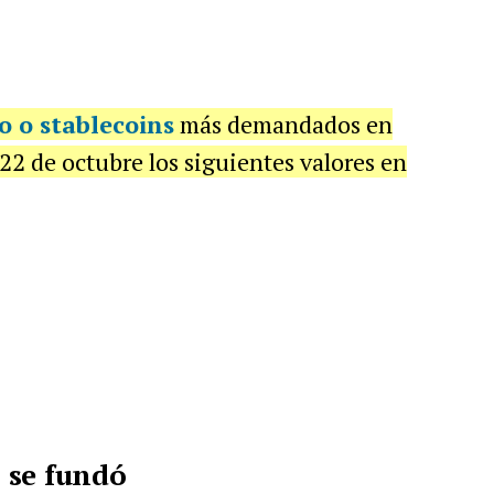
o o stablecoins
más demandados en
22 de octubre los siguientes valores en
 se fundó