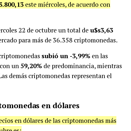
3.800,13
este miércoles, de acuerdo con
rcoles 22 de octubre un total de
u$s3,63
ercado para más de 36.358 criptomonedas.
 criptomonedas
subió un -3,99%
en las
 con un
59,20%
de predominancia, mientras
 Las demás criptomonedas representan el
ptomonedas en dólares
recios en dólares de las criptomonedas más
ubre es: