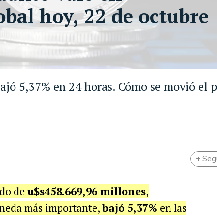
obal hoy, 22 de octubre
jó 5,37% en 24 horas. Cómo se movió el p
+ Seg
ado de
u$s458.669,96 millones
,
oneda más importante,
bajó 5,37%
en las