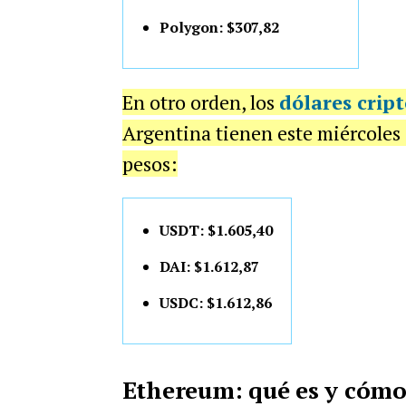
Polygon: $307,82
En otro orden, los
dólares cript
Argentina tienen este miércoles 
pesos:
USDT: $1.605,40
DAI: $1.612,87
USDC: $1.612,86
Ethereum: qué es y cómo