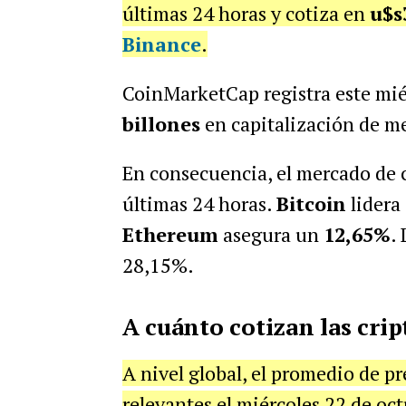
últimas 24 horas y cotiza en
u$s
Binance
.
CoinMarketCap registra este mié
billones
en capitalización de m
En consecuencia, el mercado de
últimas 24 horas.
Bitcoin
lidera
Ethereum
asegura un
12,65%
.
28,15%.
A cuánto cotizan las cri
A nivel global, el promedio de p
relevantes el miércoles 22 de oct