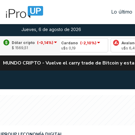
Lo último
Jueves, 6 de agosto de 2026
Dólar cripto
(-0,14%)
(-0,98%)
Cardano
(-2,10%)
Avalanche
(-4
$ 1569,51
u$s 0,19
u$s 6,45
MUNDO CRIPTO - Vuelve el carry trade de Bitcoin y esta
IPROUP
ECONOMÍA DIGITAL