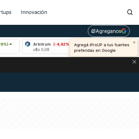
rtups
Innovación
Agreganos
library_add
×
Arbitrum
(-4,42%)
Bitcoin
(0,78%)
Agregá iProUP a tus fuentes
u$s 0,08
u$s 64.602,00
preferidas en Google
DE DE BITCOIN Y ESTA SEÑAL DEFINE LOS PRECIOS DE AG