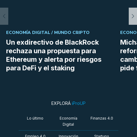
ECONOMÍA DIGITAL /
MUNDO CRIPTO
ECONOM
Un exdirectivo de BlackRock
Micha
rechaza una propuesta para
refor
Ethereum y alerta por riesgos
cambi
para DeFi y el staking
pide 
EXPLORÁ
iProUP
Lo último
Economía
Finanzas 4.0
Digital
Empleo 4.0
Innovación
Startups