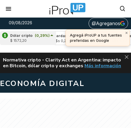
09/08/2026
Agreganos
library_add
×
Agregá iProUP a tus fuentes
Dólar cripto
(0,29%)
e
(-0,11%)
Cardano
(-1,66%)
Avalanche
(
preferidas en Google
$ 1572,20
04
u$s 0,20
u$s 6,47
ALERTA
Normativa cripto - Clarity Act en Argentina: impacto
en Bitcoin, dólar cripto y exchanges
Más información
CLARITY ACT EN AR
ECONOMÍA DIGITAL