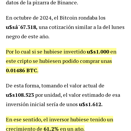
datos de la pizarra de Binance.
En octubre de 2024, el Bitcoin rondaba los
u$sâ¯67.318,
una cotización similar a la del lunes
negro de este año.
Por lo cual si se hubiese invertido
u$s1.000
en
este cripto se hubiesen podido comprar unas
0.
01486 BTC
.
De esta forma, tomando el valor actual de
u$s108.523
por unidad, el valor estimado de esa
inversión inicial sería de unos
u$s1.612.
En ese sentido, el inversor hubiese tenido un
crecimiento de
61,2%
en un año.