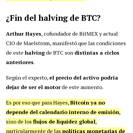
¿Fin del halving de BTC?
Arthur Hayes
, cofundador de BitMEX y actual
CIO de Maelstrom, manifestó que las condiciones
de este
halving
de BTC son
distintas a ciclos
anteriores
.
Según el experto,
el precio del activo podría
dejar de ser el motor
de este aumento.
Es por eso que para Hayes,
Bitcoin ya no
depende del calendario interno de emisión
,
sino de los
flujos de liquidez global
,
particularmente de las
políticas monetarias de