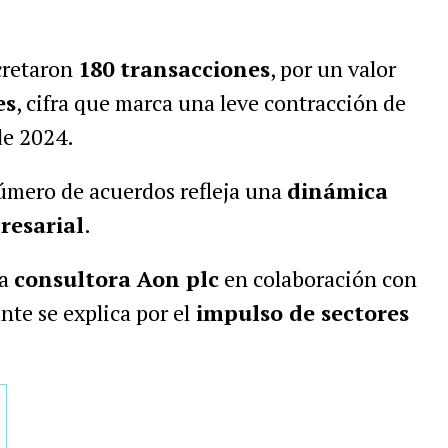
cretaron
180 transacciones
, por un valor
es
, cifra que marca una leve contracción de
de 2024.
úmero de acuerdos refleja una
dinámica
resarial
.
la
consultora Aon plc
en colaboración con
unte se explica por el
impulso de sectores