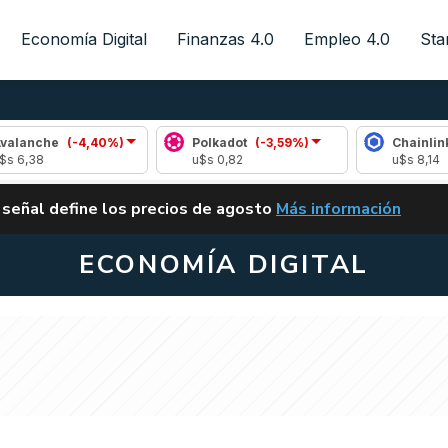
Economía Digital
Finanzas 4.0
Empleo 4.0
Sta
e
(-4,40%)
Polkadot
(-3,59%)
Chainlink
(-0,7
u$s 0,82
u$s 8,14
ALERTA
 señal define los precios de agosto
Más información
VUELVE EL CARRY TRA
ECONOMÍA DIGITAL