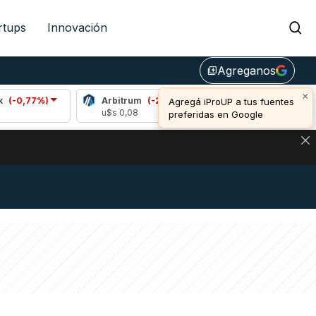
rtups
Innovación
Agreganos
library_add
×
7%)
Arbitrum
(-2,59%)
Bitcoin
(-1,09%)
Agregá iProUP a tus fuentes
u$s 0,08
u$s 64.156,00
preferidas en Google
DE DE BITCOIN Y ESTA SEÑAL DEFINE LOS PRECIOS DE AG