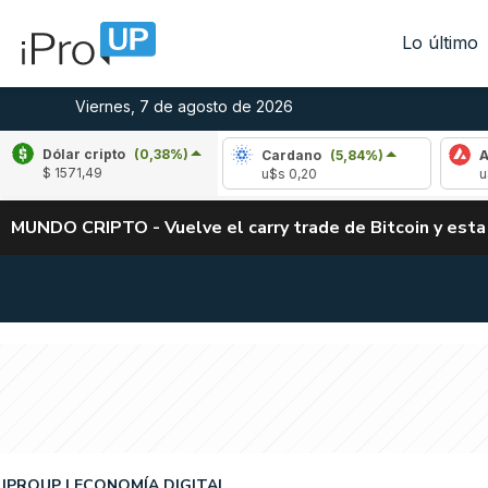
Lo último
Viernes, 7 de agosto de 2026
Dólar cripto
(0,38%)
ipple
(-3,18%)
Cardano
(5,84%)
Avalanch
$ 1571,49
$s 1,02
u$s 0,20
u$s 6,38
MUNDO CRIPTO - Vuelve el carry trade de Bitcoin y esta
IPROUP
ECONOMÍA DIGITAL