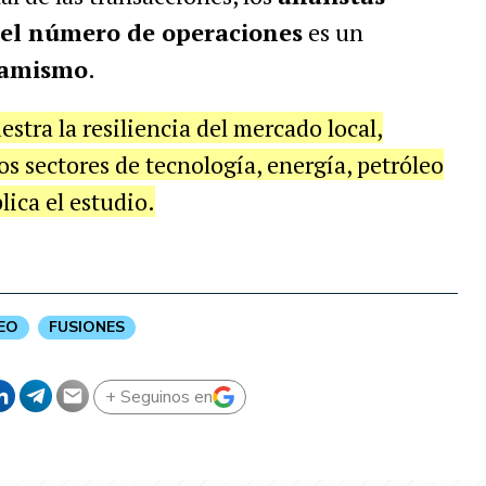
el número de operaciones
es un
namismo
.
tra la resiliencia del mercado local,
s sectores de tecnología, energía, petróleo
lica el estudio.
EO
FUSIONES
+ Seguinos en