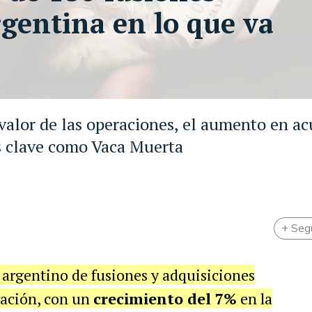
rgentina en lo que va
 valor de las operaciones, el aumento en a
es clave como Vaca Muerta
+ Seg
 argentino de fusiones y adquisiciones
ación, con un
crecimiento del 7%
en la