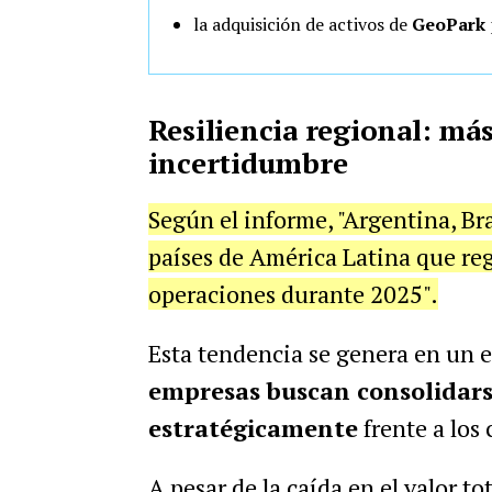
la adquisición de activos de
GeoPark
Resiliencia regional: má
incertidumbre
Según el informe, "Argentina, Br
países de América Latina que re
operaciones durante 2025".
Esta tendencia se genera en un 
empresas buscan consolidar
estratégicamente
frente a los
A pesar de la caída en el valor to