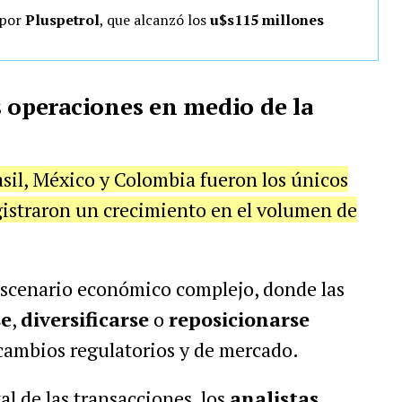
por
Pluspetrol
, que alcanzó los
u$s115 millones
s operaciones en medio de la
asil, México y Colombia fueron los únicos
gistraron un crecimiento en el volumen de
escenario económico complejo, donde las
se
,
diversificarse
o
reposicionarse
 cambios regulatorios y de mercado.
tal de las transacciones, los
analistas