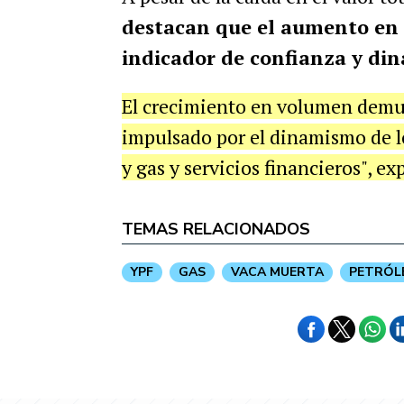
destacan que el aumento en 
indicador de confianza y di
El crecimiento en volumen demues
impulsado por el dinamismo de lo
y gas y servicios financieros", exp
TEMAS RELACIONADOS
YPF
GAS
VACA MUERTA
PETRÓL