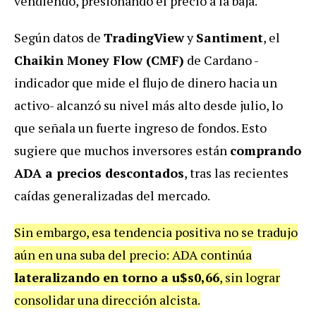
vendiendo, presionando el precio a la baja.
Según datos de
TradingView
y
Santiment
, el
Chaikin Money Flow (CMF)
de Cardano -
indicador que mide el flujo de dinero hacia un
activo- alcanzó su nivel más alto desde julio, lo
que señala un fuerte ingreso de fondos. Esto
sugiere que muchos inversores están
comprando
ADA a precios descontados
, tras las recientes
caídas generalizadas del mercado.
Sin embargo, esa tendencia positiva no se tradujo
aún en una suba del precio: ADA continúa
lateralizando en torno a u$s0,66
, sin lograr
consolidar una dirección alcista.