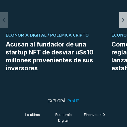
ECONOMÍA DIGITAL /
POLÉMICA CRIPTO
ECONOM
Acusan al fundador de una
Cómo
startup NFT de desviar u$s10
regl
millones provenientes de sus
lanza
inversores
estaf
EXPLORÁ
iProUP
Lo último
Economía
Finanzas 4.0
Digital