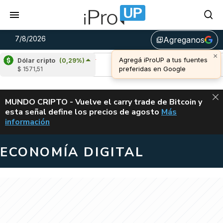
7/8/2026
Agreganos
library_add
×
Agregá iProUP a tus fuentes
Dólar cripto
(0,29%)
Ripple
(-2,08%)
Cardano
(6,58%)
preferidas en Google
$ 1571,51
u$s 1,02
u$s 0,20
ALERTA
MUNDO CRIPTO - Vuelve el carry trade de Bitcoin y
esta señal define los precios de agosto
Más
VUELVE EL CAR
información
ECONOMÍA DIGITAL