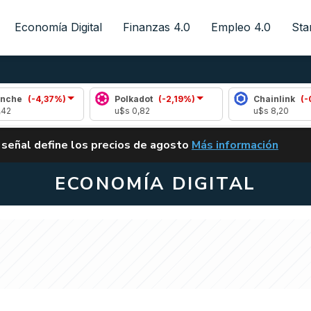
Economía Digital
Finanzas 4.0
Empleo 4.0
Sta
-4,37%)
Polkadot
(-2,19%)
Chainlink
(-0,01%)
u$s 0,82
u$s 8,20
ALERTA
 señal define los precios de agosto
Más información
VUELVE EL CARRY TRA
ECONOMÍA DIGITAL