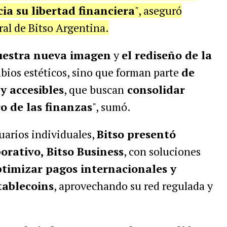
ia su libertad financiera
", aseguró
ral de Bitso Argentina.
nuestra nueva imagen
y
el rediseño de la
mbios estéticos, sino que forman parte
de
y accesibles
, que buscan
consolidar
o de las finanzas
", sumó.
arios individuales,
Bitso presentó
rativo, Bitso Business
, con soluciones
timizar pagos internacionales y
tablecoins
, aprovechando su red regulada y