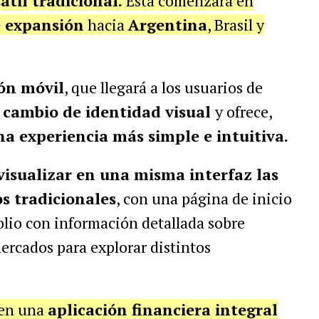
til tradicional.
Esta comenzará en
e expansión
hacia
Argentina
, Brasil y
ión móvil
, que llegará a los usuarios de
cambio de identidad visual
y ofrece,
na experiencia más simple e intuitiva.
visualizar en una misma interfaz las
os tradicionales
, con una página de inicio
olio con información detallada sobre
ercados para explorar distintos
en una
aplicación financiera integral