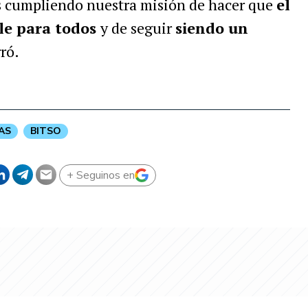
s cumpliendo nuestra misión de hacer que
el
ble para todos
y de seguir
siendo un
rró.
AS
BITSO
+ Seguinos en