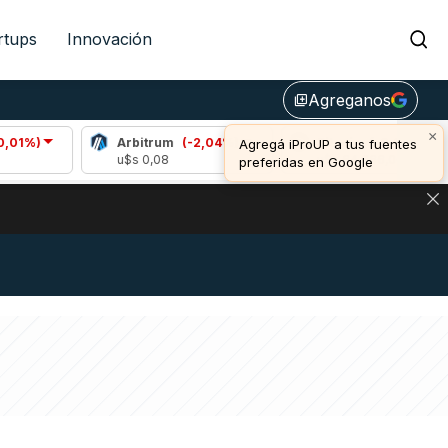
rtups
Innovación
Agreganos
library_add
×
Arbitrum
(-2,04%)
Bitcoin
(-0,63%)
Agregá iProUP a tus fuentes
u$s 0,08
u$s 64.366,00
preferidas en Google
DE DE BITCOIN Y ESTA SEÑAL DEFINE LOS PRECIOS DE AG