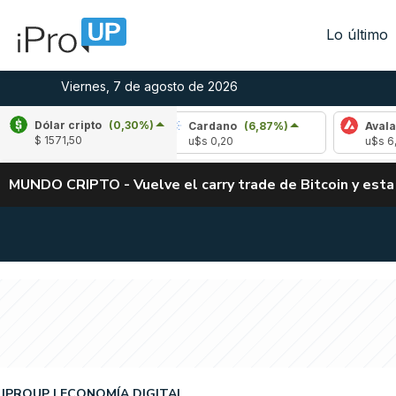
Lo último
Viernes, 7 de agosto de 2026
Dólar cripto
(0,30%)
e
(-2,34%)
Cardano
(6,87%)
Avalanche
(
$ 1571,50
03
u$s 0,20
u$s 6,42
MUNDO CRIPTO - Vuelve el carry trade de Bitcoin y esta
IPROUP
ECONOMÍA DIGITAL