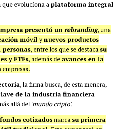
a que evoluciona a
plataforma integral
empresa presentó un
rebranding
, una
icación móvil
y
nuevos productos
a personas
, entre los que se destaca
su
es y ETFs
, además de
avances en la
a empresas.
ectoria
, la firma busca, de esta menera,
lave de la industria financiera
ás allá del
'mundo cripto'.
 fondos cotizados
marca
su primera