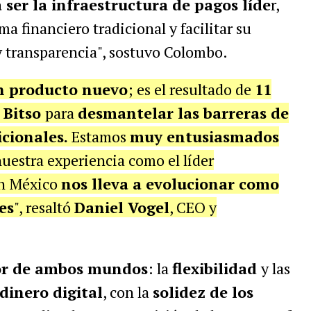
 ser la infraestructura de pagos líde
r,
ma financiero tradicional y facilitar su
y transparencia", sostuvo Colombo.
un producto nuevo
; es el resultado de
11
 Bitso
para
desmantelar las barreras de
icionales.
Estamos
muy entusiasmados
nuestra experiencia como el líder
en México
nos lleva a evolucionar como
es
", resaltó
Daniel Vogel
, CEO y
jor de ambos mundos
: la
flexibilidad
y las
dinero digital
, con la
solidez de los