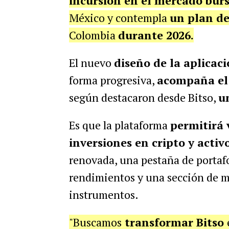
incursión en el mercado bursá
México y contempla
un plan d
Colombia
durante 2026.
El nuevo
diseño de la aplicac
forma progresiva,
acompaña el 
según destacaron desde Bitso,
u
Es que la plataforma
permitirá 
inversiones en cripto y activ
renovada, una pestaña de portaf
rendimientos y una sección de m
instrumentos.
"Buscamos
transformar Bitso