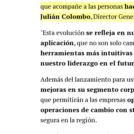
que acompañe a las personas
hac
Julián Colombo
, Director Gene
"Esta evolución
se refleja en 
aplicación
, que no son solo ca
herramientas más intuitivas 
nuestro liderazgo en el futur
Además del lanzamiento para usu
mejoras en su segmento corpo
que permitirán a las empresas
op
operaciones de cambio con s
segura en la región.