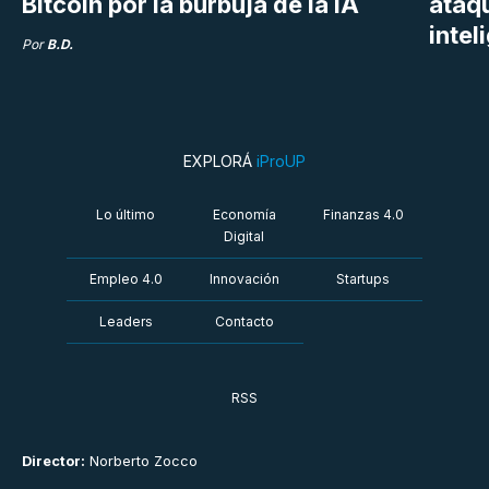
Bitcoin por la burbuja de la IA
ataq
intel
Por
B.D.
EXPLORÁ
iProUP
Lo último
Economía
Finanzas 4.0
Digital
Empleo 4.0
Innovación
Startups
Leaders
Contacto
RSS
Director:
Norberto Zocco