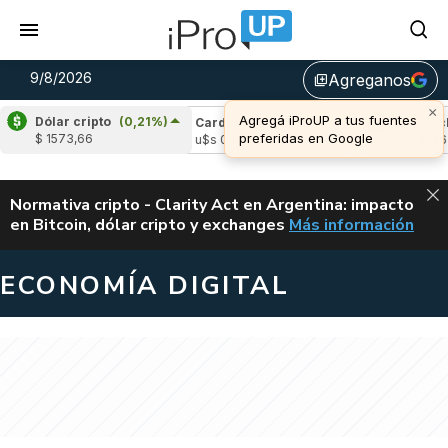
9/8/2026
Agreganos
library_add
×
Agregá iProUP a tus fuentes
Dólar cripto
(0,21%)
e
(-0,05%)
Cardano
(-1,39%)
Avalanche
(
preferidas en Google
$ 1573,66
04
u$s 0,20
u$s 6,46
ALERTA
Normativa cripto - Clarity Act en Argentina: impacto
en Bitcoin, dólar cripto y exchanges
Más información
CLARITY ACT EN AR
ECONOMÍA DIGITAL