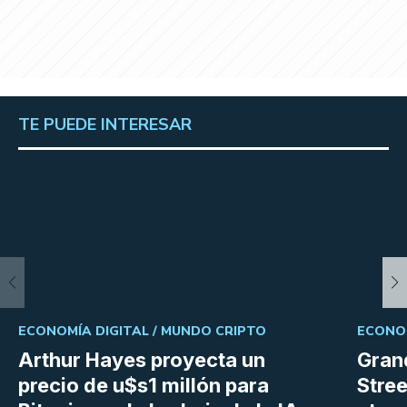
TE PUEDE INTERESAR
ECONOMÍA DIGITAL /
MUNDO CRIPTO
ECONOM
Arthur Hayes proyecta un
Gran
precio de u$s1 millón para
Stree