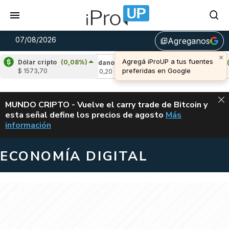
07/08/2026
Agreganos
library_add
×
Agregá iProUP a tus fuentes
Dólar cripto
(0,08%)
1,72%)
Cardano
(4,90%)
Avalanche
(0,15%
preferidas en Google
$ 1573,70
u$s 0,20
u$s 6,47
ALERTA
MUNDO CRIPTO - Vuelve el carry trade de Bitcoin y
esta señal define los precios de agosto
Más
VUELVE EL CAR
información
ECONOMÍA DIGITAL