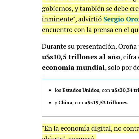
gobiernos, y también se debe cr
inminente", advirtió
Sergio Or
encuentro con la prensa en el qu
Durante su presentación, Oroña
u$s10,5 trillones al año
, cifr
economía mundial
, solo por d
los
Estados Unidos
, con
u$s30,34 tr
y
China
, con
u$s19,53 trillones
"En la economía digital, no conta
abierta", comparó.