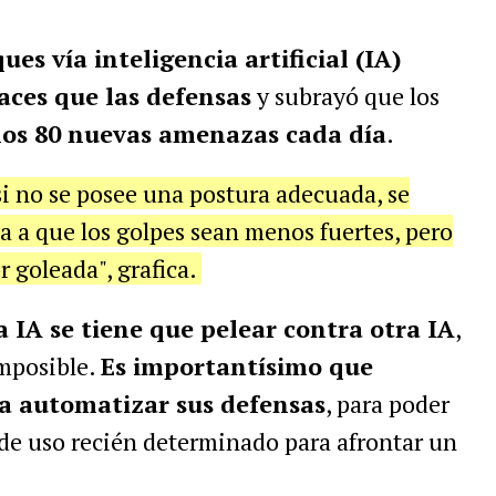
ues vía inteligencia artificial (IA)
aces que las defensas
y subrayó que los
nos 80 nuevas amenazas cada día
.
si no se posee una postura adecuada, se
a a que los golpes sean menos fuertes, pero
r goleada", grafica.
a IA se tiene que pelear contra otra IA
,
mposible.
Es importantísimo que
a automatizar sus defensas
, para poder
 de uso recién determinado para afrontar un