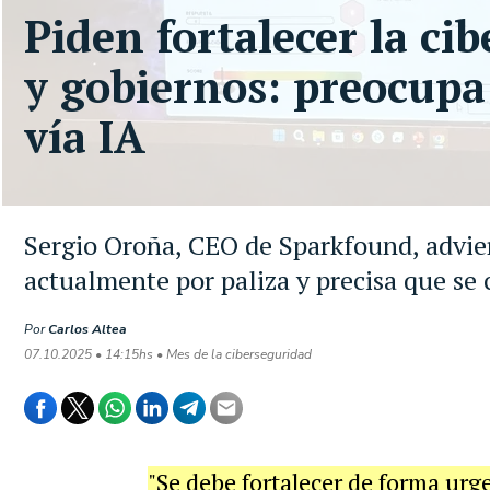
Piden fortalecer la cib
y gobiernos: preocupa 
vía IA
Sergio Oroña, CEO de Sparkfound, advier
actualmente por paliza y precisa que se
Por
Carlos Altea
07.10.2025 • 14:15hs • Mes de la ciberseguridad
"Se debe fortalecer de forma urge