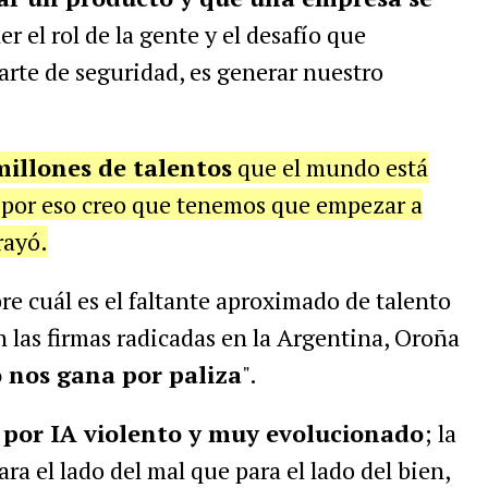
r el rol de la gente y el desafío que
arte de seguridad, es generar nuestro
 millones de talentos
que el mundo está
 por eso creo que tenemos que empezar a
rayó.
re cuál es el faltante aproximado de talento
n las firmas radicadas en la Argentina, Oroña
o nos gana por paliza
".
por IA violento y muy evolucionado
; la
ra el lado del mal que para el lado del bien,