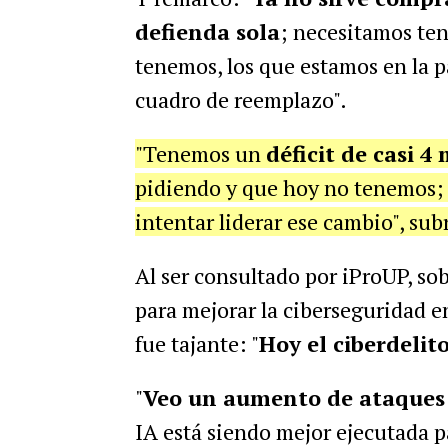
defienda sola
; necesitamos tene
tenemos, los que estamos en la p
cuadro de reemplazo".
"Tenemos un
déficit de casi 4
pidiendo y que hoy no tenemos;
intentar liderar ese cambio", sub
Al ser consultado por iProUP, sob
para mejorar la ciberseguridad e
fue tajante: "
Hoy el ciberdelit
"
Veo un aumento de ataques 
IA está siendo mejor ejecutada pa