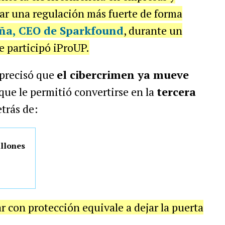
ear una regulación más fuerte de forma
oña, CEO de Sparkfound
, durante un
e participó iProUP.
 precisó que
el cibercrimen ya mueve
a que le permitió convertirse en la
tercera
etrás de:
illones
r con protección equivale a dejar la puerta