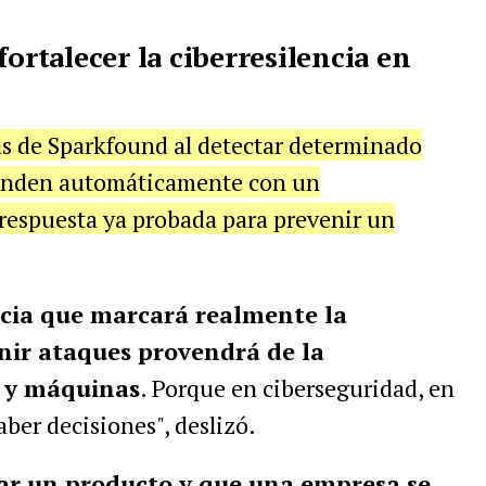
fortalecer la ciberresilencia en
as de Sparkfound al detectar determinado
onden automáticamente con un
espuesta ya probada para prevenir un
cia que marcará realmente la
enir ataques provendrá de la
 y máquinas
. Porque en ciberseguridad, en
ber decisiones", deslizó.
ar un producto y que una empresa se