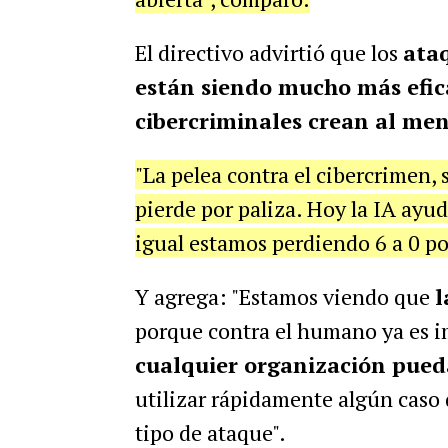
El directivo advirtió que los
ataq
están siendo mucho más efic
cibercriminales crean al me
"La pelea contra el cibercrimen, 
pierde por paliza. Hoy la IA ayud
igual estamos perdiendo 6 a 0 po
Y agrega: "Estamos viendo que
l
porque contra el humano ya es i
cualquier organización pued
utilizar rápidamente algún caso
tipo de ataque".