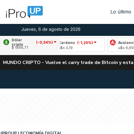
Lo último
Jueves, 6 de agosto de 2026
Dólar
(-0,54%)
1,93%)
Cardano
(-1,25%)
Avalanche
(0,73
cripto
$ 1566,71
u$s 0,19
u$s 6,69
MUNDO CRIPTO - Vuelve el carry trade de Bitcoin y esta
IPROUP
ECONOMÍA DIGITAL