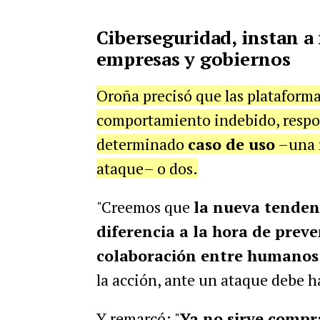
Ciberseguridad, instan a 
empresas y gobiernos
Oroña precisó que las plataform
comportamiento indebido, resp
determinado
caso de uso
–una r
ataque– o dos.
"Creemos que
la nueva tenden
diferencia a la hora de prev
colaboración entre humanos
la acción, ante un ataque debe ha
Y remarcó: "
Ya no sirve compr