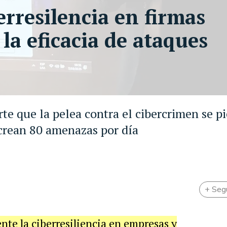
erresilencia en firmas
la eficacia de ataques
te que la pelea contra el cibercrimen se p
 crean 80 amenazas por día
+ Seg
nte la ciberresiliencia en empresas y