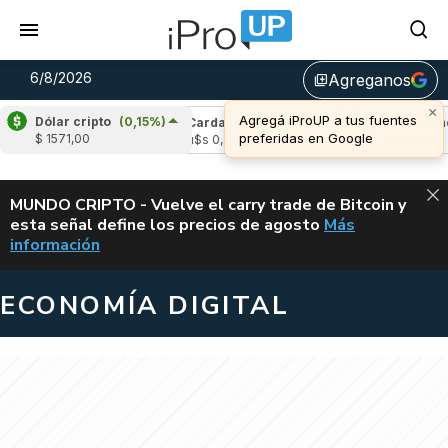
6/8/2026
Agreganos
library_add
×
Agregá iProUP a tus fuentes
Dólar cripto
(0,15%)
(-2,53%)
Cardano
(5,05%)
Avalanche
(-
preferidas en Google
$ 1571,00
4
u$s 0,20
u$s 6,45
ALERTA
MUNDO CRIPTO - Vuelve el carry trade de Bitcoin y
esta señal define los precios de agosto
Más
VUELVE EL CAR
información
ECONOMÍA DIGITAL