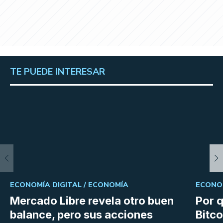
TE PUEDE INTERESAR
ECONOMÍA DIGITAL /
ECONOMÍA
ECONOM
Mercado Libre revela otro buen
Por q
balance, pero sus acciones
Bitco