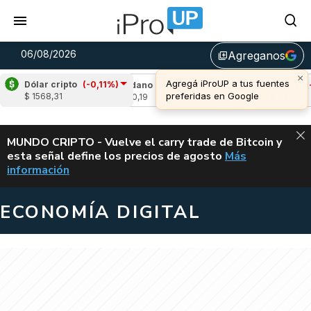
06/08/2026
Agreganos
library_add
×
Agregá iProUP a tus fuentes
Dólar cripto
(-0,11%)
1,81%)
Cardano
(-3,59%)
Avalanche
(-0,8
preferidas en Google
$ 1568,31
u$s 0,19
u$s 6,61
ALERTA
MUNDO CRIPTO - Vuelve el carry trade de Bitcoin y
esta señal define los precios de agosto
Más
VUELVE EL CAR
información
ECONOMÍA DIGITAL