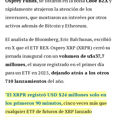
Osprey Funds
, se listaron en la bolsa
Cboe BZX
y
rápidamente atrajeron la atención de los
inversores, que mostraron un interées por otros
activos además de Bitcoin y Ethereum.
El analista de Bloomberg, Eric Balchunas, escribió
en X que el ETF REX-Osprey XRP (XRPR) cerró su
jornada inaugural con un
volumen de u$s37,7
millones
, el mayor registrado en el primer día
para un ETF en 2025,
dejando atrás a los otros
710 lanzamientos
del año.
"El XRPR registró USD $24 millones solo en
los primeros 90 minutos
, cinco veces más que
cualquier ETF de futuros de XRP lanzado