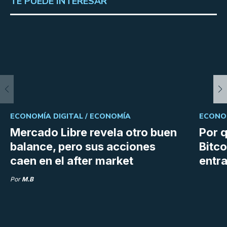
TE PUEDE INTERESAR
ECONOMÍA DIGITAL /
ECONOMÍA
ECONOM
Mercado Libre revela otro buen
Por q
balance, pero sus acciones
Bitco
caen en el after market
entra
Por
M.B