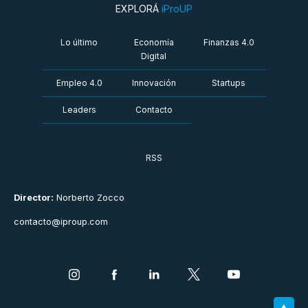
EXPLORÁ
iProUP
Lo último
Economía
Finanzas 4.0
Digital
Empleo 4.0
Innovación
Startups
Leaders
Contacto
RSS
Director:
Norberto Zocco
contacto@iproup.com