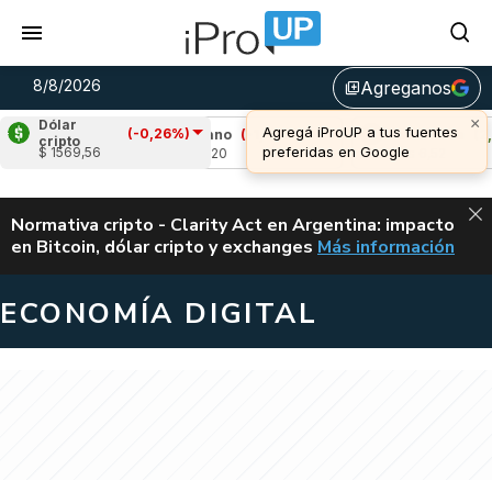
8/8/2026
Agreganos
library_add
×
Dólar
Agregá iProUP a tus fuentes
(-0,26%)
69%)
Cardano
(-1,44%)
Avalanche
(2,29%
cripto
preferidas en Google
$ 1569,56
u$s 0,20
u$s 6,52
ALERTA
Normativa cripto - Clarity Act en Argentina: impacto
en Bitcoin, dólar cripto y exchanges
Más información
CLARITY ACT EN AR
ECONOMÍA DIGITAL