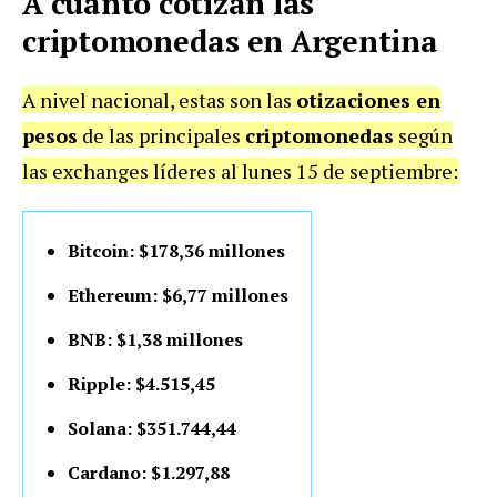
A cuánto cotizan las
criptomonedas en Argentina
A nivel nacional, estas son las
otizaciones en
pesos
de las principales
criptomonedas
según
las exchanges líderes al lunes 15 de septiembre:
Bitcoin: $178,36 millones
Ethereum: $6,77 millones
BNB: $1,38 millones
Ripple: $4.515,45
Solana: $351.744,44
Cardano: $1.297,88