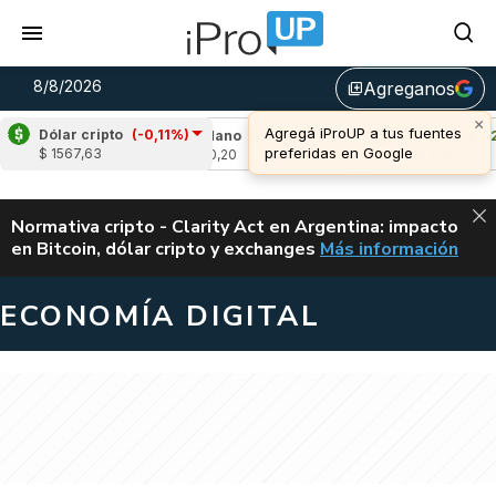
8/8/2026
Agreganos
library_add
×
Agregá iProUP a tus fuentes
Dólar cripto
(-0,11%)
,39%)
Cardano
(-1,33%)
Avalanche
(2,06
preferidas en Google
$ 1567,63
u$s 0,20
u$s 6,55
ALERTA
Normativa cripto - Clarity Act en Argentina: impacto
en Bitcoin, dólar cripto y exchanges
Más información
CLARITY ACT EN AR
ECONOMÍA DIGITAL