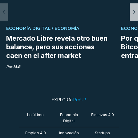
ECONOMÍA DIGITAL /
ECONOMÍA
ECONOM
Mercado Libre revela otro buen
Por q
balance, pero sus acciones
Bitco
caen en el after market
entra
Por
M.B
EXPLORÁ
iProUP
Lo último
Economía
Finanzas 4.0
Digital
Empleo 4.0
Innovación
Startups