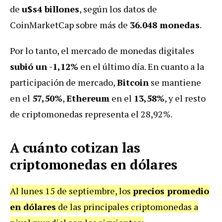
de
u$s4 billones
, según los datos de
CoinMarketCap sobre más de
36.048 monedas
.
Por lo tanto, el mercado de monedas digitales
subió un -1,12%
en el último día. En cuanto a la
participación de mercado,
Bitcoin
se mantiene
en el
57,50%
,
Ethereum
en el
13,58%
, y el resto
de criptomonedas representa el 28,92%.
A cuánto cotizan las
criptomonedas en dólares
Al lunes 15 de septiembre, los
precios promedio
en dólares
de las principales criptomonedas a