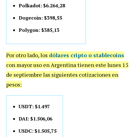
Polkadot: $6.264,28
Dogecoin: $398,55
Polygon: $385,13
Por otro lado, los
dólares cripto o stablecoins
con mayor uso en Argentina tienen este lunes 15
de septiembre las siguientes cotizaciones en
pesos:
USDT: $1.497
DAI: $1.506,06
USDC: $1.505,75