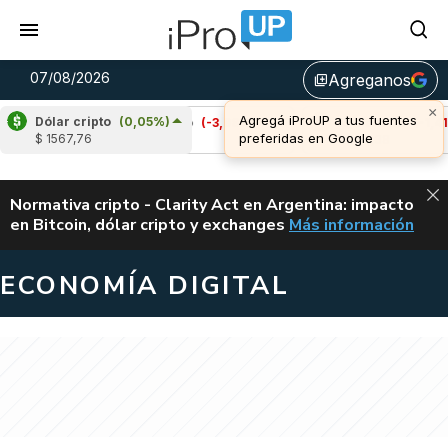
07/08/2026
Agreganos
library_add
×
Agregá iProUP a tus fuentes
Dólar cripto
(0,05%)
%)
Cardano
(-3,98%)
Avalanche
(-1,41%)
preferidas en Google
$ 1567,76
u$s 0,20
u$s 6,38
ALERTA
Normativa cripto - Clarity Act en Argentina: impacto
en Bitcoin, dólar cripto y exchanges
Más información
CLARITY ACT EN AR
ECONOMÍA DIGITAL