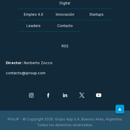
Digital
Empleo 4.0
Innovación
Startups
Leaders
Contacto
RSS
Director:
Norberto Zocco
contacto@iproup.com
iProUP - © Copyright 2026. Grupo App S.A. Buenos Aires, Argentina.
Todos los derechos reservados.