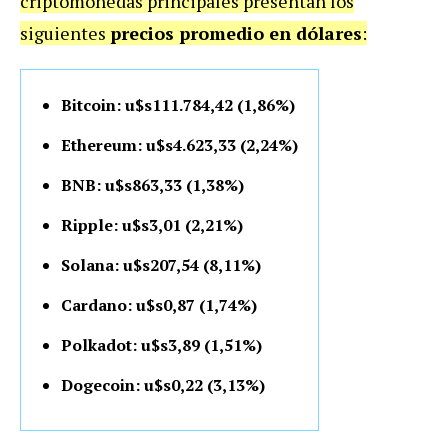
criptomonedas principales presentan los
siguientes
precios promedio en dólares
:
Bitcoin: u$s111.784,42 (1,86%)
Ethereum: u$s4.623,33 (2,24%)
BNB: u$s863,33 (1,38%)
Ripple: u$s3,01 (2,21%)
Solana: u$s207,54 (8,11%)
Cardano: u$s0,87 (1,74%)
Polkadot: u$s3,89 (1,51%)
Dogecoin: u$s0,22 (3,13%)