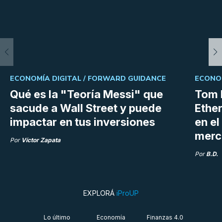
ECONOMÍA DIGITAL /
FORWARD GUIDANCE
ECONOM
Qué es la "Teoría Messi" que
Tom 
sacude a Wall Street y puede
Ethe
impactar en tus inversiones
en e
merc
Por
Víctor Zapata
Por
B.D.
EXPLORÁ
iProUP
Lo último
Economía
Finanzas 4.0