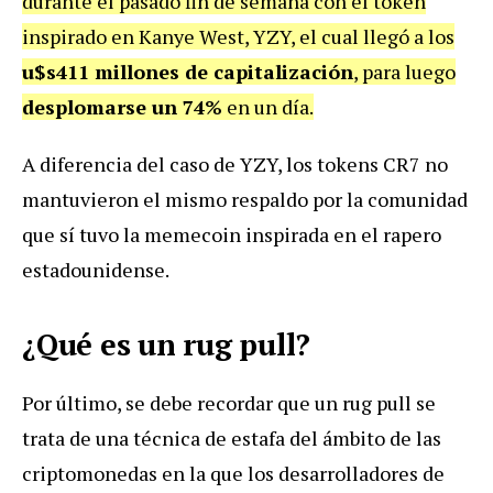
durante el pasado fin de semana con el token
inspirado en Kanye West, YZY, el cual llegó a los
u$s411 millones de capitalización
, para luego
desplomarse un 74%
en un día.
A diferencia del caso de YZY, los tokens CR7 no
mantuvieron el mismo respaldo por la comunidad
que sí tuvo la memecoin inspirada en el rapero
estadounidense.
¿Qué es un rug pull?
Por último, se debe recordar que un rug pull se
trata de una técnica de estafa del ámbito de las
criptomonedas en la que los desarrolladores de