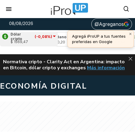
08/08/2026
Agreganos
library_add
×
Dólar
Agregá iProUP a tus fuentes
(-0,08%)
,73%)
Cardano
(-1,61%)
Avalanche
(2,03
cripto
preferidas en Google
$ 1569,47
u$s 0,20
u$s 6,54
ALERTA
Normativa cripto - Clarity Act en Argentina: impacto
en Bitcoin, dólar cripto y exchanges
Más información
CLARITY ACT EN AR
ECONOMÍA DIGITAL