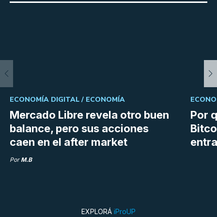
ECONOMÍA DIGITAL /
ECONOMÍA
ECONOM
Mercado Libre revela otro buen
Por q
balance, pero sus acciones
Bitco
caen en el after market
entra
Por
M.B
EXPLORÁ
iProUP