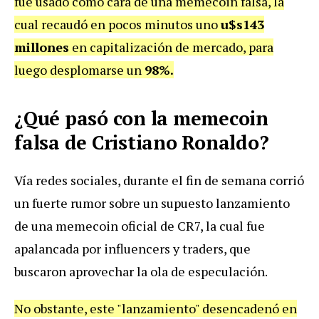
fue usado como cara de una memecoin falsa, la
cual recaudó en pocos minutos uno
u$s143
millones
en capitalización de mercado, para
luego desplomarse un
98%.
¿Qué pasó con la memecoin
falsa de Cristiano Ronaldo?
Vía redes sociales, durante el fin de semana corrió
un fuerte rumor sobre un supuesto lanzamiento
de una memecoin oficial de CR7, la cual fue
apalancada por influencers y traders, que
buscaron aprovechar la ola de especulación.
No obstante, este "lanzamiento" desencadenó en